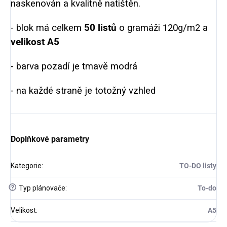
naskenován a kvalitně natištěn.
- blok má celkem
50 listů
o gramáži 120g/m2 a
velikost A5
- barva pozadí je tmavě modrá
- na každé straně je totožný vzhled
Doplňkové parametry
Kategorie
:
TO-DO listy
?
Typ plánovače
:
To-do
Velikost
:
A5