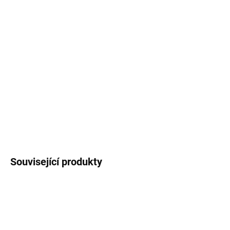
−
+
Přidat do košíku
TO DO list
s autorskými
lučních květin
, bylinek a
vlčích máků na tmavém podkladu. Trhací blok,
velikost A5, 50 listů.
DETAILNÍ INFORMACE
ZEPTAT SE
HLÍDAT
Související produkty