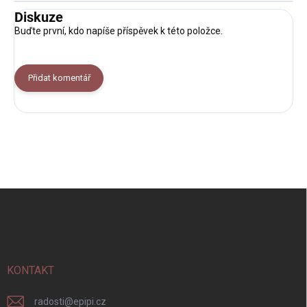
Diskuze
Buďte první, kdo napíše příspěvek k této položce.
Přidat komentář
Z
á
p
a
t
í
KONTAKT
radosti
@
epipi.cz