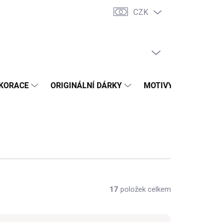
CZK
dní podmínky
Vrácení zboží a reklamace
Trhy a prodejní akce
PRÁZDNÝ KOŠÍK
NÁKUPNÍ
KOŠÍK
KORACE
ORIGINÁLNÍ DÁRKY
MOTIVY
PŘÍLEŽ
17
položek celkem