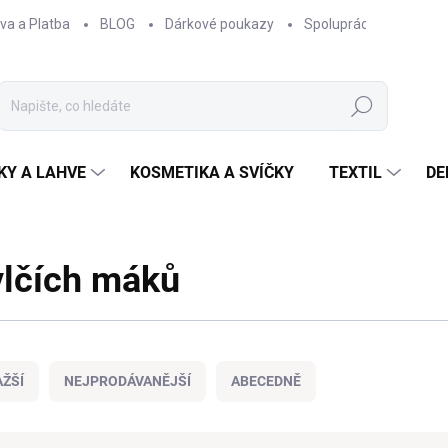
va a Platba
BLOG
Dárkové poukazy
Spolupráce
Obcho
Hledat
KY A LAHVE
KOSMETIKA A SVÍČKY
TEXTIL
DE
vlčích máků
ŽŠÍ
NEJPRODÁVANĚJŠÍ
ABECEDNĚ