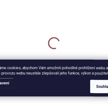
MOMENTÁLNĚ NEDOSTUPNÉ
SKL
isník A5 - Vlčí máky
Velký keramický hrne
450 ml - Vlčí máky
0 Kč
380 Kč
Detail
áme cookies, abychom Vám umožnili pohodlné prohlížení webu a
Do košíku
 provozu webu neustále zlepšovali jeho funkce, výkon a použitel
sník velikosti A5 s autorským
ivem vlčích máků. Dvě
Velký keramický hrnek s retr
avení
ianty - tečkovaná nebo
vzhledem potištěný naší
Souhl
kovaná lineatura v měkké
autorskou ilustrací vlčích mák
ě V4 - šitá nití, 140 stran.
Objem 450 ml (měřeno po ok
hrnečku).