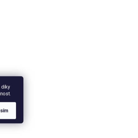
ADEM
SKLADEM
k
Termoska bambus - Vlčí
máky
670 Kč
od
 díky
Detail
nost.
o
Termoláhev / bandaska z kvalitní
nerezové oceli se šroubovacím
asím
ů.
bambusovým víčkem potištěná
raj
autorskou ilustrací vlčích
máků. Objem láhve 500 ml.