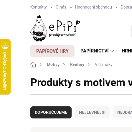
Přejít
Kontakty
O nás
Hodnocení obchodu
Dopra
na
obsah
PAPÍRNICTVÍ
HRN
PAPÍROVÉ HRY
Domů
Motivy
Květiny
Vlčí máky
Produkty s motivem 
Ř
a
DOPORUČUJEME
NEJLEVNĚJŠÍ
NEJDRA
z
e
n