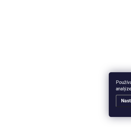
SKLADEM
Zrcátko - Vlčí máky
Záp
65 Kč
28
Do košíku
Použív
Kapesní zrcátko s autorským
analýze
Zápi
motivem vlčích máků. Průměr 58
mot
mm.
Nast
var
lin
vazb