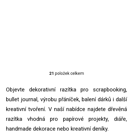
Detail
Razítkovací polštářek s
inkoustem Windflower je
ideální pro scrapbooking,
výrobu přáníček, bullet journal
i další kreativní tvoření.
Obsahuje kvalitní pigmentový
inkoust se...
21
položek celkem
O
v
l
Objevte dekorativní razítka pro scrapbooking,
á
d
bullet journal, výrobu přáníček, balení dárků i další
a
kreativní tvoření. V naší nabídce najdete dřevěná
c
í
razítka vhodná pro papírové projekty, diáře,
p
r
handmade dekorace nebo kreativní deníky.
v