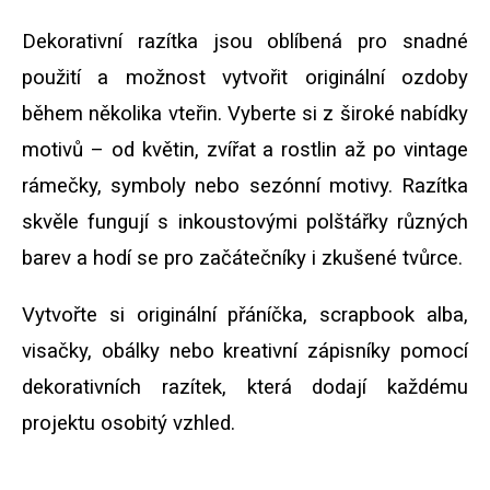
k
y
Dekorativní razítka jsou oblíbená pro snadné
v
použití a možnost vytvořit originální ozdoby
ý
p
během několika vteřin. Vyberte si z široké nabídky
i
s
motivů – od květin, zvířat a rostlin až po vintage
u
rámečky, symboly nebo sezónní motivy. Razítka
skvěle fungují s inkoustovými polštářky různých
barev a hodí se pro začátečníky i zkušené tvůrce.
Vytvořte si originální přáníčka, scrapbook alba,
visačky, obálky nebo kreativní zápisníky pomocí
dekorativních razítek, která dodají každému
projektu osobitý vzhled.