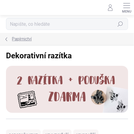
Přejít
na
obsah
Hledat
Papírnictví
Dekorativní razítka
Ř