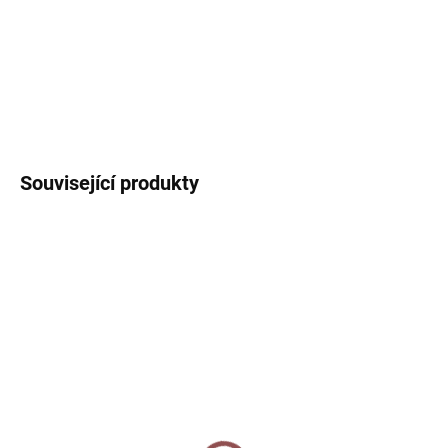
vyrobeno v ČR
DETAILNÍ INFORMACE
ZEPTAT SE
HLÍDAT
Související produkty
VÍCE ZA MÉNĚ
SKLADEM
SKLADEM
Balicí papír - Známky
Dopisní papíry - Známky
75 Kč
100 Kč