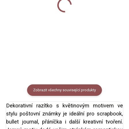
Do košíku
Do košíku
Dárkový balicí papír s autorským
Dopisní papíry s naší autorskou
motivem poštovních známek.
grafikou pomněnek. 25
Rozměr A1 - 841 x 594 mm.
oboustranně potištěných listů,
formát A5.
Zobrazit všechny související produkty
Dekorativní razítko s květinovým motivem ve
stylu poštovní známky je ideální pro scrapbook,
bullet journal, přáníčka
i další kreativní tvoření.