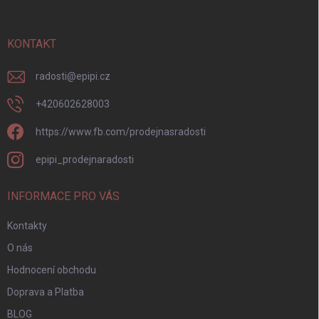
k
í
a
y
t
v
ý
í
KONTAKT
p
i
radosti
@
epipi.cz
s
u
+420602628003
https://www.fb.com/prodejnasradosti
epipi_prodejnaradosti
INFORMACE PRO VÁS
Kontakty
O nás
Hodnocení obchodu
Doprava a Platba
BLOG