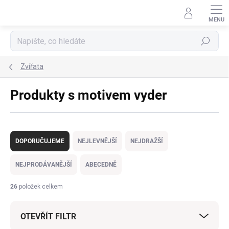
Přejít
na
obsah
Hledat
Zvířata
Produkty s motivem vyder
Ř
a
DOPORUČUJEME
NEJLEVNĚJŠÍ
NEJDRAŽŠÍ
z
e
NEJPRODÁVANĚJŠÍ
ABECEDNĚ
n
í
26
položek celkem
p
r
OTEVŘÍT FILTR
o