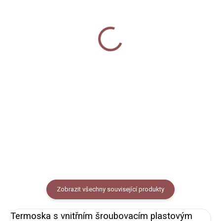
Balicí papír - Vydry
Keramický hrnek 250 ml
- Vydry
75 Kč
360 Kč
Do košíku
Do košíku
Dárkový balicí papír s autorským
motivem vyder. Rozměr A1 - 841
Keramický hrnek s černým
x 594 mm.
lemem potištěný autorskou
ilustrací vyder. Objem 250
ml (měřeno po okraj hrnečku),
vzhled smaltovaného plecháčku.
Zobrazit všechny související produkty
Termoska s vnitřním šroubovacím plastovým