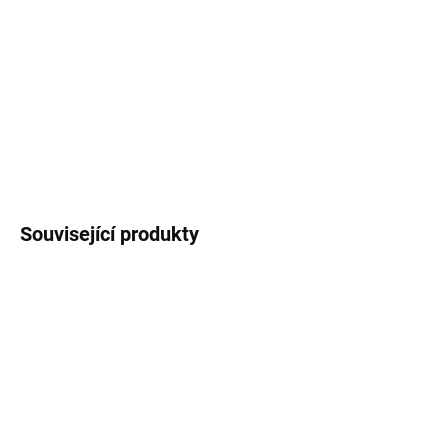
potištěná autorskou ilustrací
vyder
.
Objem
láhve
750 ml
.
DETAILNÍ INFORMACE
ZEPTAT SE
HLÍDAT
Související produkty
VÍCE ZA MÉNĚ
SKLADEM
SKLADEM