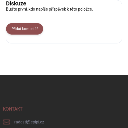
Diskuze
Buďte první, kdo napíše příspěvek k této položce.
Přidat komentář
Z
á
p
a
t
í
KONTAKT
radosti
@
epipi.cz