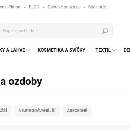
va a Platba
BLOG
Dárkové poukazy
Spolupráce
Obcho
Hledat
KY A LAHVE
KOSMETIKA A SVÍČKY
TEXTIL
DE
 a ozdoby
ŽŠÍ
NEJPRODÁVANĚJŠÍ
ABECEDNĚ