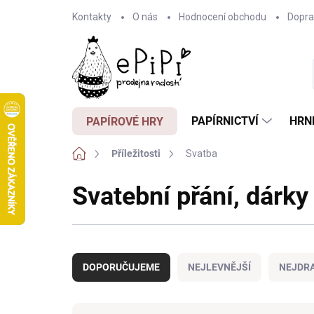
Přejít
Kontakty
O nás
Hodnocení obchodu
Dopra
na
obsah
PAPÍRNICTVÍ
HRN
PAPÍROVÉ HRY
Domů
Příležitosti
Svatba
Svatební přání, dárky
Ř
a
DOPORUČUJEME
NEJLEVNĚJŠÍ
NEJDRA
z
e
n