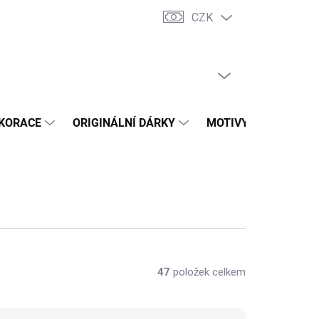
CZK
dní podmínky
Vrácení zboží a reklamace
Trhy a prodejní akce
PRÁZDNÝ KOŠÍK
NÁKUPNÍ
KOŠÍK
KORACE
ORIGINÁLNÍ DÁRKY
MOTIVY
PŘÍLEŽ
47
položek celkem