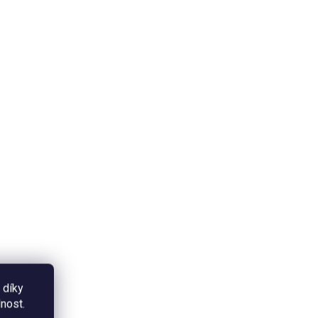
ADEM
SKLADEM
Fotoalbum - Květy
590 Kč
Detail
Fotoalbum v kroužkové vazbě s
y
naším autorským motivem květů
st
na tyrkysovém podkladu.
Velikost A4, 30 listů (60 stran).
 díky
nost.