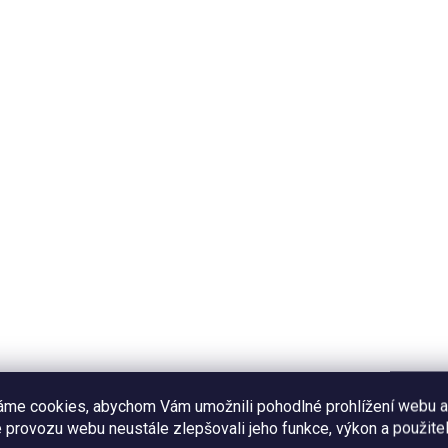
SKLADEM
SKL
dding tattoos
Tetovačky - Svatební
atební tetovačky)
120 Kč
0 Kč
Do košíku
Do košíku
Dočasné tetovací obtisky s
autorskými ilustracemi a text
asné tetovací obtisky s
se svatební tématikou. Veliko
rskými ilustracemi a texty
archu 10x15 cm.
svatební tématikou v anglické
i. Velikost archu 10x15 cm.
áme cookies, abychom Vám umožnili pohodlné prohlížení webu a
 provozu webu neustále zlepšovali jeho funkce, výkon a použitel