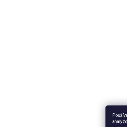
SKLADEM
Samolepky - Svatební
We
(Sv
50 Kč
12
Do košíku
Papírové dekorativní samolepky
s autorskými ilustracemi a texty
Doč
se svatební tématikou. Velikost
auto
archu A6.
se 
verz
Použív
analýze