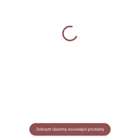
MOMENTÁLNĚ NEDOSTUPNÉ
SKLADEM
Dárková taška malá -
Tetovačky s vlastním
Dinosauři
textem - Luční
85 Kč
290 Kč
Detail
Do košíku
Taška určená na jakýkoli dárek,
Dočasné tetovací obtisky s
kterým chcete udělat radost.
textem dle vašeho přání a naším
Taška je potištěna motivem
autorským motivem. Určené na
dinosaurů a má rozměr 21 x 18 x
rozlučku se svobodou, pro
8 cm, vejde se do ní pohodlně
svatebčany nebo na oslavy.
formát A5.
Velikost jednoho archu 10x15
cm.
Zobrazit všechny související produkty