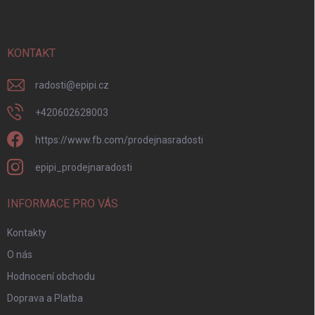
p
a
t
í
KONTAKT
radosti
@
epipi.cz
+420602628003
https://www.fb.com/prodejnasradosti
epipi_prodejnaradosti
INFORMACE PRO VÁS
Kontakty
O nás
Hodnocení obchodu
Doprava a Platba