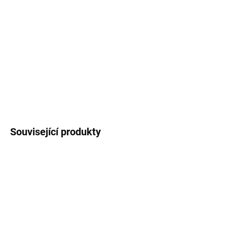
Jmenovky na stůl, které skvěle doplní vaši
slavnostní tabuli. V balení je
10 ks nepopsaných
jmenovek
složených do stříšky.
DETAILNÍ INFORMACE
ZEPTAT SE
HLÍDAT
Související produkty