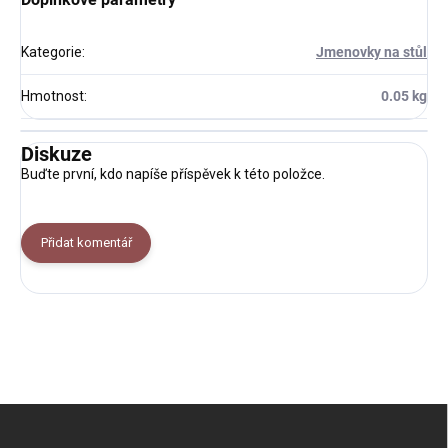
Kategorie
:
Jmenovky na stůl
Hmotnost
:
0.05 kg
Diskuze
Buďte první, kdo napíše příspěvek k této položce.
Přidat komentář
Z
á