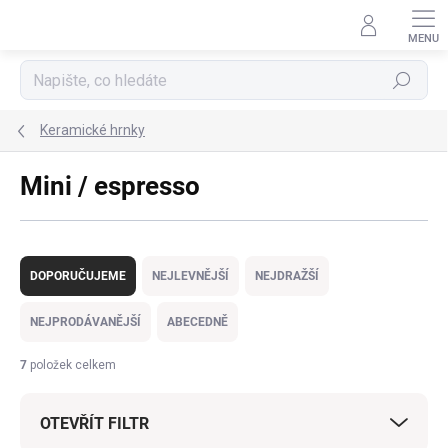
Přejít
na
obsah
Hledat
Keramické hrnky
Mini / espresso
Ř
a
DOPORUČUJEME
NEJLEVNĚJŠÍ
NEJDRAŽŠÍ
z
e
NEJPRODÁVANĚJŠÍ
ABECEDNĚ
n
í
7
položek celkem
p
r
OTEVŘÍT FILTR
o