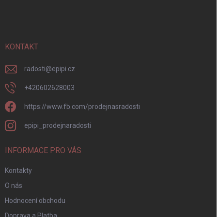
á
c
p
í
p
a
r
t
v
í
KONTAKT
k
y
v
radosti
@
epipi.cz
ý
p
+420602628003
i
s
https://www.fb.com/prodejnasradosti
u
epipi_prodejnaradosti
INFORMACE PRO VÁS
Kontakty
O nás
Hodnocení obchodu
Doprava a Platba