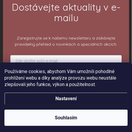
Dostávejte aktuality v e-
mailu
Zaregistrujte se k našemu newsletteru a získávejte
pravidelný přehled o novinkách a speciálních akcích.
Používáme cookies, abychom Vám umožnili pohodlné
prohlížení webu a díky analýze provozu webu neustále
PŘIHLÁSIT K ODBĚRU
zlepšovali jeho funkce, výkon a použitelnost.
Nastavení
Copyright 2026
ePiPí - Prodejna radostí
. Všechna práva vyhrazena.
Upravit
nastavení cookies
Souhlasím
Vytvořil Shoptet
Sleva 150 Kč na 1. objednávku ❤️