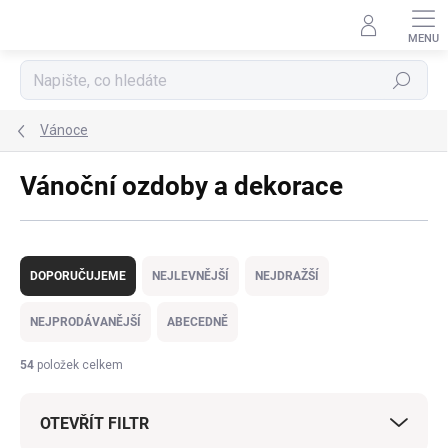
Přejít
na
obsah
Hledat
Vánoce
Vánoční ozdoby a dekorace
Ř
a
DOPORUČUJEME
NEJLEVNĚJŠÍ
NEJDRAŽŠÍ
z
e
NEJPRODÁVANĚJŠÍ
ABECEDNĚ
n
í
54
položek celkem
p
r
OTEVŘÍT FILTR
o