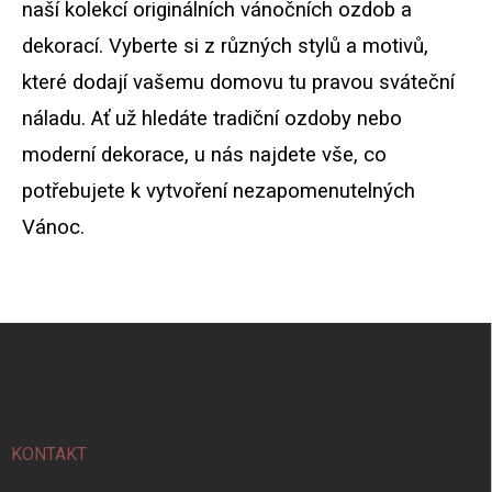
naší kolekcí originálních vánočních ozdob a
p
v
r
á
dekorací. Vyberte si z různých stylů a motivů,
v
n
k
které dodají vašemu domovu tu pravou sváteční
í
y
v
náladu. Ať už hledáte tradiční ozdoby nebo
ý
moderní dekorace, u nás najdete vše, co
p
i
potřebujete k vytvoření nezapomenutelných
s
u
Vánoc.
Z
á
p
a
t
í
KONTAKT