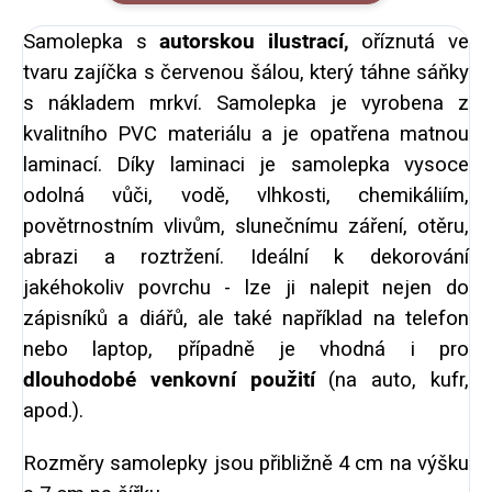
Samolepka s
autorskou ilustrací,
oříznutá ve
tvaru zajíčka s červenou šálou, který táhne sáňky
s nákladem mrkví. Samolepka je vyrobena z
kvalitního PVC materiálu a je opatřena matnou
laminací. Díky laminaci je samolepka vysoce
odolná vůči, vodě, vlhkosti, chemikáliím,
povětrnostním vlivům, slunečnímu záření, otěru,
abrazi a roztržení. Ideální k dekorování
jakéhokoliv povrchu - lze ji nalepit nejen do
zápisníků a diářů, ale také například na telefon
nebo laptop, případně je vhodná i pro
dlouhodobé venkovní použití
(na auto, kufr,
apod.).
Rozměry samolepky jsou přibližně 4 cm na výšku