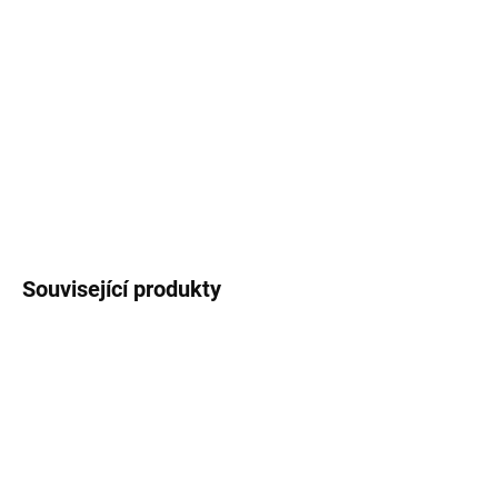
Odolná laminovaná dekorativní
samolepka
s
motivem
zajíčka se sáňkami
. Rozměr 7 x 4 cm
,
PVC materiál.
Cena za 1 kus
.
DETAILNÍ INFORMACE
ZEPTAT SE
HLÍDAT
Související produkty