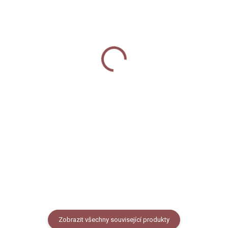
SKLADEM
SKLADEM
Vánoční blahopřání -
Vánoční ozdoba - Zajíček
Zajíček
160 Kč
60 Kč
Do košíku
Do košíku
Keramická ozdoba s motivem
zajíčka se sáňkami. Ozdoba má
Vánoční pohlednice s autorskou
tvar kruhu o průměru cca 7 cm a
ilustrací zajíčka, který veze
a součástí balení je i zlatý
sáňky s nákladem mrkví, lze
provázek na zavěšení.
využít i jako přání nebo obrázek k
zarámování. Formát A6,
pohlednicový papír 300g....
Zobrazit všechny související produkty