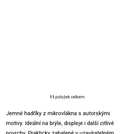
SKLADEM
Hadřík na brýle -
Velryby
85 Kč
Do košíku
Hadřík na brýle z mikrovlákna
s velrybami, 18 x 15 cm,
uzavíratelný sáček.
11
položek celkem
O
v
l
Jemné hadříky z mikrovlákna s autorskými
á
d
motivy. Ideální na brýle, displeje i další citlivé
a
povrchy. Prakticky zabalené v uzavíratelném
c