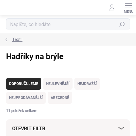
Přejít
na
obsah
Hledat
Textil
Hadříky na brýle
Ř
a
DOPORUČUJEME
NEJLEVNĚJŠÍ
NEJDRAŽŠÍ
z
e
NEJPRODÁVANĚJŠÍ
ABECEDNĚ
n
í
11
položek celkem
p
r
OTEVŘÍT FILTR
o