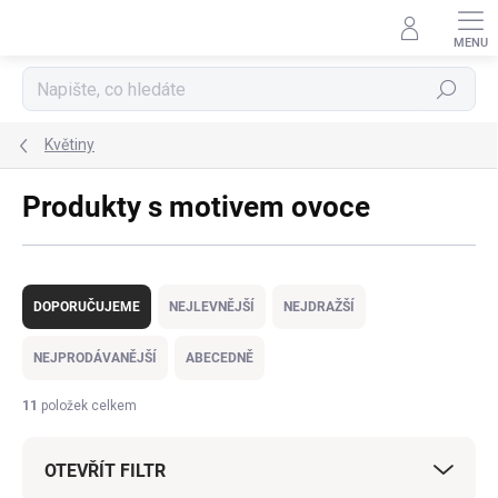
Přejít
na
obsah
Hledat
Květiny
Produkty s motivem ovoce
Ř
a
DOPORUČUJEME
NEJLEVNĚJŠÍ
NEJDRAŽŠÍ
z
e
NEJPRODÁVANĚJŠÍ
ABECEDNĚ
n
í
11
položek celkem
p
r
OTEVŘÍT FILTR
o