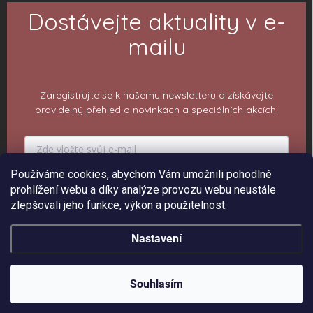
Dostávejte aktuality v e-
mailu
Zaregistrujte se k našemu newsletteru a získávejte
pravidelný přehled o novinkách a speciálních akcích.
Používáme cookies, abychom Vám umožnili pohodlné
prohlížení webu a díky analýze provozu webu neustále
PŘIHLÁSIT K ODBĚRU
zlepšovali jeho funkce, výkon a použitelnost.
Nastavení
Copyright 2026
ePiPí - Prodejna radostí
. Všechna práva vyhrazena.
Upravit
nastavení cookies
Souhlasím
Vytvořil Shoptet
Sleva 150 Kč na 1. objednávku ❤️