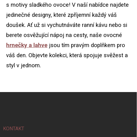
d
s motivy sladkého ovoce! V naší nabídce najdete
a
jedinečné designy, které zpříjemní každý váš
c
í
doušek. Ať už si vychutnáváte ranní kávu nebo si
p
r
berete osvěžující nápoj na cesty, naše ovocné
v
k
hrnečky a lahve
jsou tím pravým doplňkem pro
y
váš den. Objevte kolekci, která spojuje svěžest a
v
ý
styl v jednom.
p
i
s
u
Z
á
p
a
t
í
KONTAKT