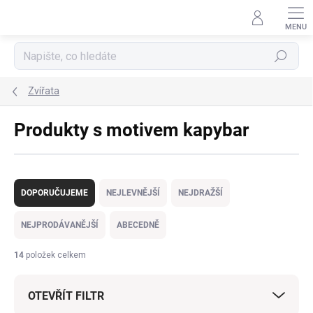
Přejít
na
obsah
Hledat
Zvířata
Produkty s motivem kapybar
Ř
a
DOPORUČUJEME
NEJLEVNĚJŠÍ
NEJDRAŽŠÍ
z
e
NEJPRODÁVANĚJŠÍ
ABECEDNĚ
n
í
14
položek celkem
p
r
OTEVŘÍT FILTR
o