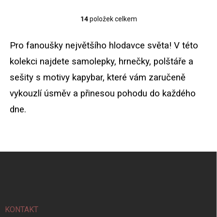
14
položek celkem
O
v
l
Pro fanoušky největšího hlodavce světa! V této
á
d
kolekci najdete samolepky, hrnečky, polštáře a
a
sešity s motivy kapybar, které vám zaručeně
c
í
vykouzlí úsměv a přinesou pohodu do každého
p
r
dne.
v
k
y
v
ý
Z
p
á
i
p
s
a
u
t
í
KONTAKT