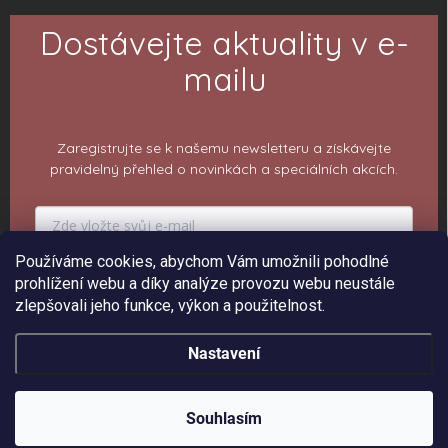
Dostávejte aktuality v e-
mailu
Zaregistrujte se k našemu newsletteru a získávejte
pravidelný přehled o novinkách a speciálních akcích.
Používáme cookies, abychom Vám umožnili pohodlné
PŘIHLÁSIT K ODBĚRU
prohlížení webu a díky analýze provozu webu neustále
zlepšovali jeho funkce, výkon a použitelnost.
Nastavení
Copyright 2026
ePiPí - Prodejna radostí
. Všechna práva vyhrazena.
Upravit
nastavení cookies
Souhlasím
Vytvořil Shoptet