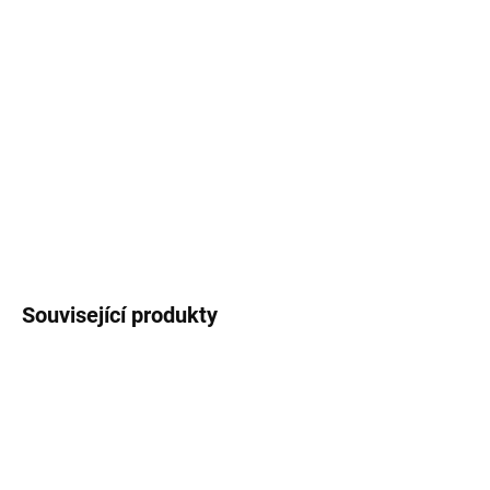
Keramický hrnek
s černým lemem potištěný
autorskou ilustrací
kapybary
s květinami. Objem
250 ml
(měřeno po okraj hrnečku), vzhled retro
plecháčku.
DETAILNÍ INFORMACE
ZEPTAT SE
HLÍDAT
Související produkty