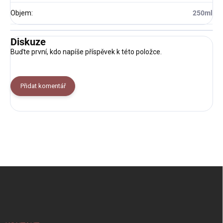
Objem
:
250ml
Diskuze
Buďte první, kdo napíše příspěvek k této položce.
Přidat komentář
Z
á
p
a
t