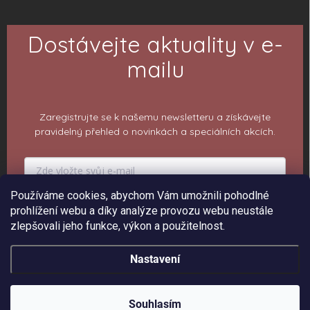
Dostávejte aktuality v e-
mailu
Zaregistrujte se k našemu newsletteru a získávejte
pravidelný přehled o novinkách a speciálních akcích.
Používáme cookies, abychom Vám umožnili pohodlné
PŘIHLÁSIT K ODBĚRU
prohlížení webu a díky analýze provozu webu neustále
zlepšovali jeho funkce, výkon a použitelnost.
Nastavení
Copyright 2026
ePiPí - Prodejna radostí
. Všechna práva vyhrazena.
Upravit
nastavení cookies
Souhlasím