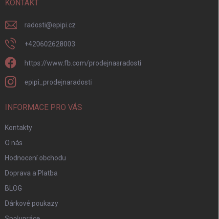
í
KONTAKT
radosti
@
epipi.cz
+420602628003
https://www.fb.com/prodejnasradosti
epipi_prodejnaradosti
INFORMACE PRO VÁS
Kontakty
O nás
Hodnocení obchodu
Doprava a Platba
BLOG
Dárkové poukazy
Spolupráce