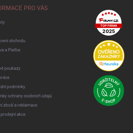
ORMACE PRO VÁS
kty
cení obchodu
a a Platba
vé poukazy
práce
dní podmínky
nky ochrany osobních údajů
í zboží a reklamace
 prodejní akce