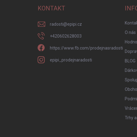
a
KONTAKT
INF
t
í
Konta
radosti
@
epipi.cz
O nás
+420602628003
Hodno
https://www.fb.com/prodejnasradosti
Doprav
epipi_prodejnaradosti
BLOG
Dárko
Spolu
Obcho
Podmí
Vrácen
Trhy a