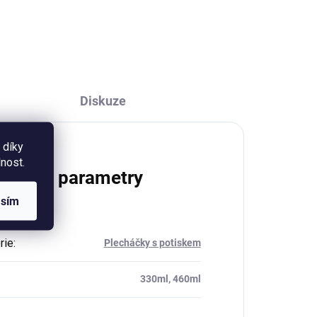
ení
Diskuze
 díky
nost.
lňkové parametry
asím
rie
:
Plecháčky s potiskem
330ml, 460ml