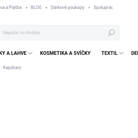
va a Platba
BLOG
Dárkové poukazy
Spolupráce
Obcho
Hledat
KY A LAHVE
KOSMETIKA A SVÍČKY
TEXTIL
DE
 - Kapybary
AČKA:
EPIPÍ
od
330 Kč
od
272,73 Kč
bez DPH
Měrná
ZVOLTE VARIANTU
cena:
OBJEM