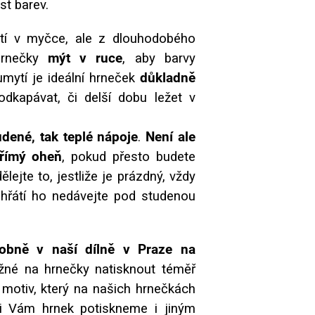
ost barev.
ytí v myčce, ale z dlouhodobého
hrnečky
mýt v ruce
, aby barvy
umytí je ideální hrneček
důkladně
dkapávat, či delší dobu ležet v
udené, tak teplé nápoje
.
Není ale
přímý oheň
, pokud přesto budete
lejte to, jestliže je prázdný, vždy
zahřátí ho nedávejte pod studenou
obně v naší dílně v Praze na
žné na hrnečky natisknout téměř
i motiv, který na našich hrnečkách
ádi Vám hrnek potiskneme i jiným