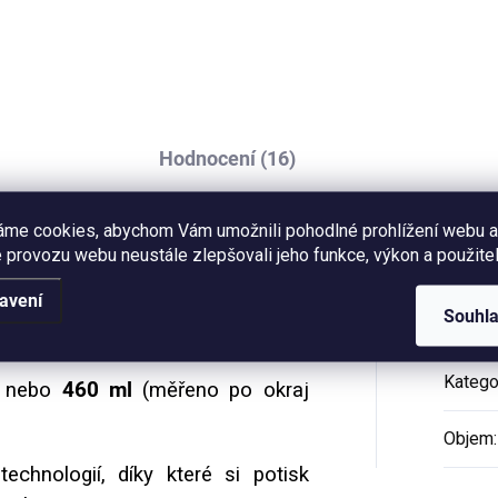
pohlednicový papír 300g. Bal
 ml (měřeno po okraj
obsahuje obálku z
čku), vzhled retro plecháčku.
recyklovaného...
Hodnocení (16)
áme cookies, abychom Vám umožnili pohodlné prohlížení webu a
 provozu webu neustále zlepšovali jeho funkce, výkon a použitel
cháček
, který je
zdobený černým
Dop
avení
orskou ilustrací
tří kapybar, která
Souhl
m a pastelkami.
Katego
nebo
460 ml
(měřeno po okraj
Objem
:
echnologií, díky které si potisk