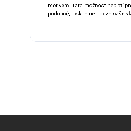
motivem. Tato možnost neplatí pro 
podobně, tiskneme pouze naše vlas
Z
á
p