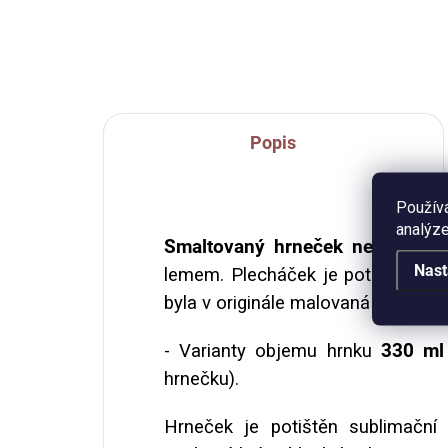
250
hrne
Popis
Použív
analýze
Smaltovaný hrneček neboli ple
Nast
lemem. Plecháček je potištěn
aut
byla v originále malovaná akvarele
- Varianty objemu hrnku
330 ml
hrnečku).
Hrneček je potištěn sublimační t