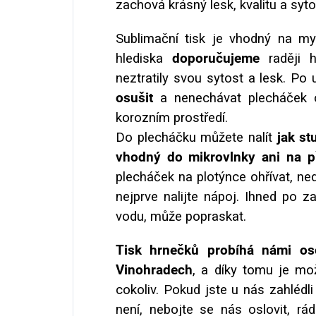
zachov
á krásný lesk, kvalitu a syt
Sublimační tisk je vhodný na m
hlediska
doporučujeme
raději 
neztratily svou sytost a lesk. Po 
osušit
a nenechávat plecháček o
korozním prostředí.
Do plecháčku můžete nalít
jak st
vhodný do mikrovlnky ani na 
plecháček na plotýnce ohřívat, nedě
nejprve nalijte nápoj. Ihned po 
vodu, může popraskat.
Tisk hrnečků probíhá námi os
Vinohradech
, a díky tomu je mo
cokoliv. Pokud jste u nás zahlédl
není, nebojte se nás oslovit, r