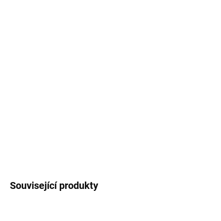
−
+
Přidat do košíku
Trhací poznámkový
blok
potištěný autorskou
ilustrací
kapybary
.
Velikost A6, 50 listů
.
DETAILNÍ INFORMACE
ZEPTAT SE
HLÍDAT
Související produkty