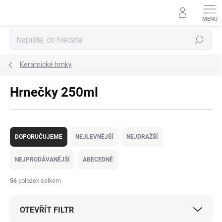
Přejít
na
obsah
Hledat
Keramické hrnky
Hrnečky 250ml
Ř
a
DOPORUČUJEME
NEJLEVNĚJŠÍ
NEJDRAŽŠÍ
z
e
NEJPRODÁVANĚJŠÍ
ABECEDNĚ
n
í
56
položek celkem
p
r
OTEVŘÍT FILTR
o