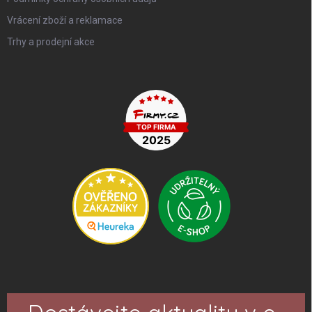
Vrácení zboží a reklamace
Trhy a prodejní akce