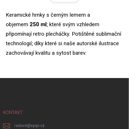
á
d
n
a
k
c
K
eramické hrnky s černým lemem a
o
í
objemem
2
50 ml
; které svým vzhledem
p
v
r
á
připomínají retro plecháčky
. Potištěné sublimační
v
n
k
technologií; díky které si naše autorské ilustrace
í
y
v
zachovávají kvalitu a sytost barev.
ý
p
i
s
u
Z
á
p
a
t
í
KONTAKT
radosti
@
epipi.cz