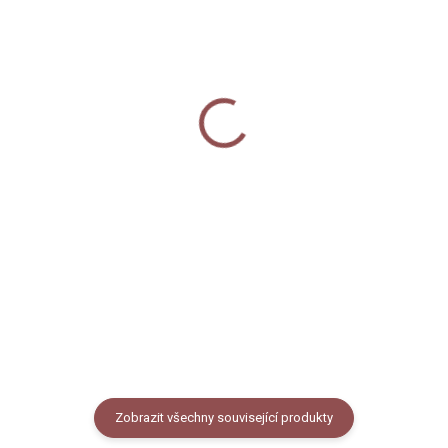
SKLADEM
SKLADEM
Nažehlovačky arch -
Sada magnetů - Želvy
Želvy
120 Kč
250 Kč
Do košíku
Do košíku
Sada 4 magnetů na lednici. Sada
4 kusů magnetů na lednici s
Nažehlovačky na textil s
našimi autorskými motivy
autorskými motivy želv, rozměr
želv. Průměr magnetů je 37 mm.
archu cca 14,5 x 20 cm, cena za
1 arch.
Zobrazit všechny související produkty