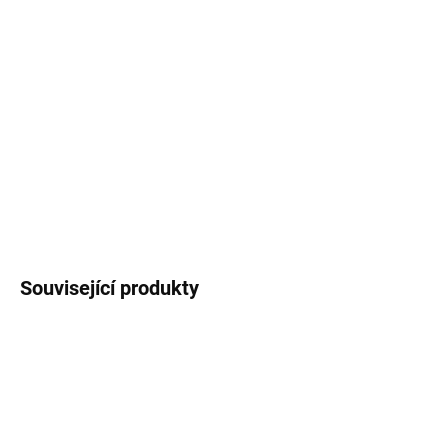
Keramický hrnek
s černým lemem potištěný
autorskou ilustrací
želv
.
Objem 250
ml
(měřeno po okraj hrnečku), vzhled
smaltovaného plecháčku.
DETAILNÍ INFORMACE
ZEPTAT SE
HLÍDAT
Související produkty