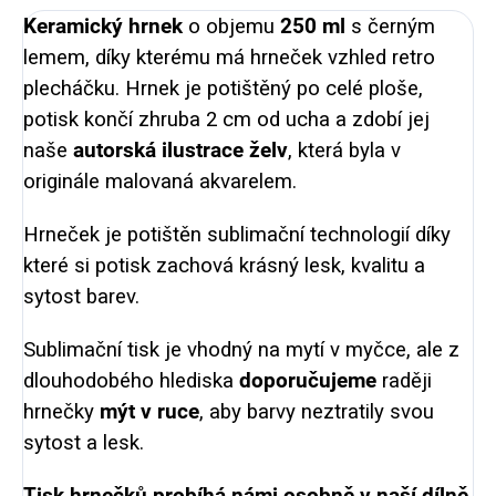
Keramický hrnek
o objemu
250 ml
s černým
lemem, díky kterému má hrneček vzhled retro
plecháčku. Hrnek je potištěný po celé ploše,
potisk končí zhruba 2 cm od ucha a zdobí jej
naše
autorská ilustrace želv
, která byla v
originále malovaná akvarelem.
Hrneček je potištěn sublimační technologií díky
které si potisk zachová krásný lesk, kvalitu a
sytost barev.
Sublimační tisk je vhodný na mytí v myčce, ale z
dlouhodobého hlediska
doporučujeme
raději
hrnečky
mýt v ruce
, aby barvy neztratily svou
sytost a lesk.
Tisk hrnečků probíhá námi osobně v naší dílně