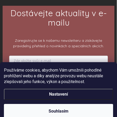
Dostávejte aktuality v e-
mailu
Zaregistrujte se k našemu newsletteru a získávejte
pravidelný přehled o novinkách a speciálních akcích.
Používáme cookies, abychom Vám umožnili pohodlné
PŘIHLÁSIT K ODBĚRU
prohlížení webu a díky analýze provozu webu neustále
zlepšovali jeho funkce, výkon a použitelnost.
Nastavení
Copyright 2026
ePiPí - Prodejna radostí
. Všechna práva vyhrazena.
Upravit
nastavení cookies
Souhlasím
Vytvořil Shoptet