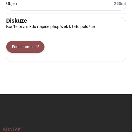
Objem
:
250ml
Diskuze
Buďte první, kdo napíše příspěvek k této položce.
Přidat komentář
Z
á
p
a
t
í
KONTAKT