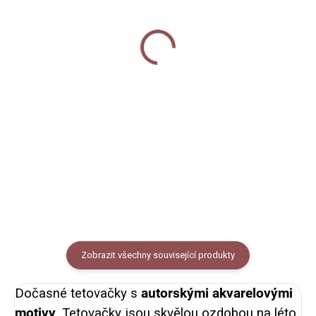
Keramický hrnek 250 ml
Nažehlovačky arch -
- Želvy
Želvy
360 Kč
250 Kč
Do košíku
Do košíku
Keramický hrnek s černým
Nažehlovačky na textil s
lemem potištěný autorskou
autorskými motivy želv, rozměr
ilustrací želv. Objem 250
archu cca 14,5 x 20 cm, cena za
ml (měřeno po okraj hrnečku),
1 arch.
vzhled smaltovaného plecháčku.
Zobrazit všechny související produkty
Dočasné tetovačky s
autorskými akvarelovými
motivy
. Tetovačky jsou skvělou ozdobou na léto,