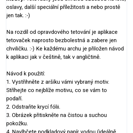
oslavy, další speciální příležitosti a nebo prostě
jen tak. :-)
Na rozdíl od opravdového tetování je aplikace
tetovaček naprosto bezbolestná a zabere jen
chviličku. :-) Ke každému archu je přiložen návod
k aplikaci jak v češtině, tak v angličtině.
Návod k použití:
1. Vystřihněte z aršíku vámi vybraný motiv.
Stříhejte co nejblíže motivu, co se vám to
podaří.
2. Odstraňte krycí fólii.
3. Obrázek přitiskněte na čistou a suchou
pokožku.
4. Navlhčete podkladový papír vodou (ideálně