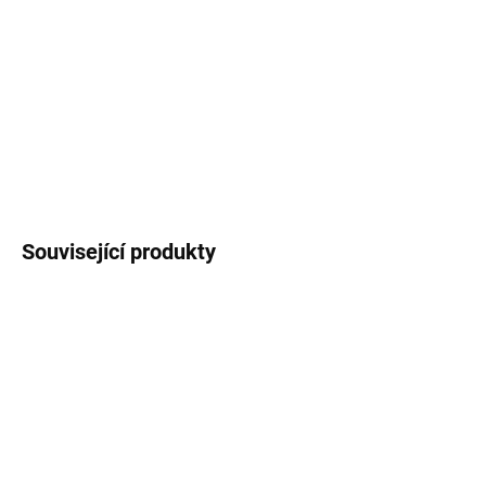
Dočasné
tetovací obtisky
s autorskými
ilustracemi
želv
. Velikost archu 10x15 cm.
DETAILNÍ INFORMACE
ZEPTAT SE
HLÍDAT
Související produkty
SKLADEM
SKLADEM