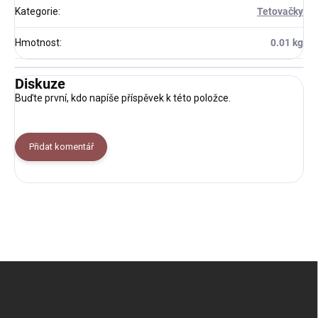
Kategorie
:
Tetovačky
Hmotnost
:
0.01 kg
Diskuze
Buďte první, kdo napíše příspěvek k této položce.
Přidat komentář
Z
á
p
a