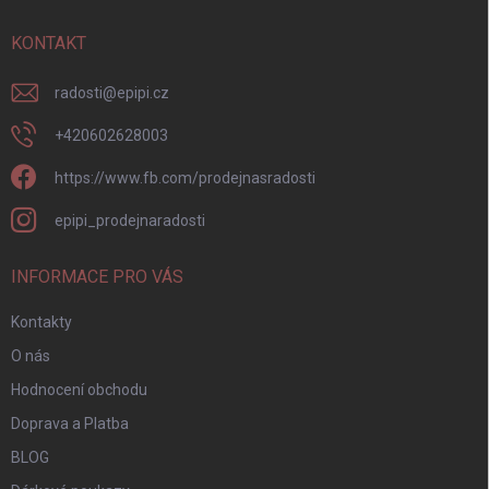
t
í
KONTAKT
radosti
@
epipi.cz
+420602628003
https://www.fb.com/prodejnasradosti
epipi_prodejnaradosti
INFORMACE PRO VÁS
Kontakty
O nás
Hodnocení obchodu
Doprava a Platba
BLOG