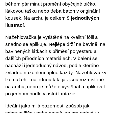
během pár minut promění obyčejné tričko,
látkovou tašku nebo třeba batoh v originální
kousek. Na archu je celkem
9 jednotlivých
ilustrací
.
Nažehlovačka je vytištěná na kvalitní fólii a
snadno se aplikuje. Nejlépe drží na bavlně, na
bavlněných látkách s příměsí polyesteru a
dalších přírodních materiálech. V balení se
nachází i jednoduchý návod, podle kterého
zvládne nažehlení úplně každý. Nažehlovačky
lze nažehlit najednou tak, jak jsou rozmístěné
na archu, nebo je můžete vystříhat a aplikovat
po jednom podle vlastní fantazie.
Ideální jako milá pozornost, způsob jak
schovat flíček nebo prostě jen pro radost :-)