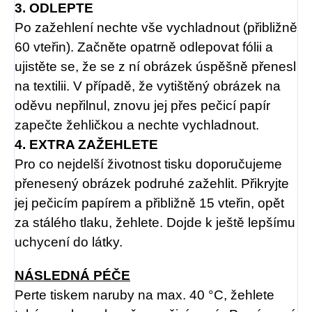
3. ODLEPTE
Po zažehlení nechte vše vychladnout (přibližně
60 vteřin). Začněte opatrně odlepovat fólii a
ujistěte se, že se z ní obrázek úspěšně přenesl
na textilii. V případě, že vytištěný obrázek na
oděvu nepřilnul, znovu jej přes pečicí papír
zapečte žehličkou a nechte vychladnout.
4. EXTRA ZAŽEHLETE
Pro co nejdelší životnost tisku doporučujeme
přenesený obrázek podruhé zažehlit. Přikryjte
jej pečicím papírem a přibližně 15 vteřin, opět
za stálého tlaku, žehlete. Dojde k ještě lepšímu
uchycení do látky.
NÁSLEDNÁ PÉČE
Perte tiskem naruby na max. 40 °C, žehlete