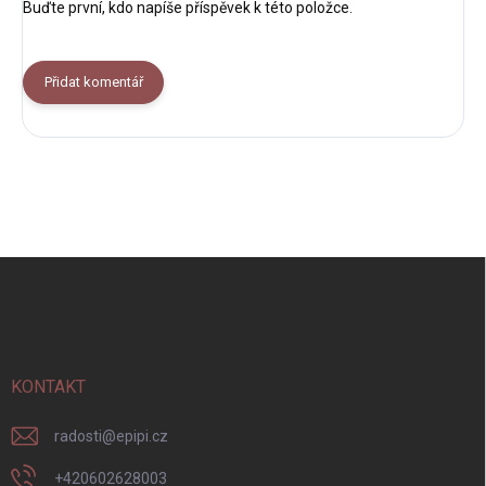
Buďte první, kdo napíše příspěvek k této položce.
Přidat komentář
Z
á
p
a
t
í
KONTAKT
radosti
@
epipi.cz
+420602628003