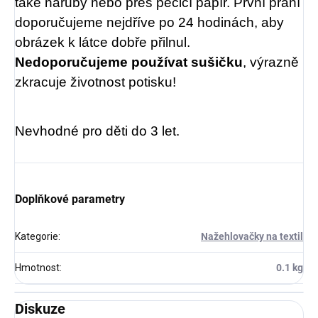
také naruby nebo přes pečicí papír. První praní
doporučujeme nejdříve po 24 hodinách, aby
obrázek k látce dobře přilnul.
Nedoporučujeme používat sušičku
, výrazně
zkracuje životnost potisku!
Nevhodné pro děti do 3 let.
Doplňkové parametry
Kategorie
:
Nažehlovačky na textil
Hmotnost
:
0.1 kg
Diskuze