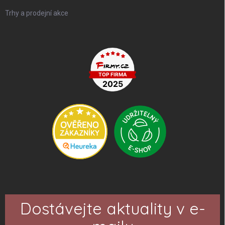
Trhy a prodejní akce
Dostávejte aktuality v e-