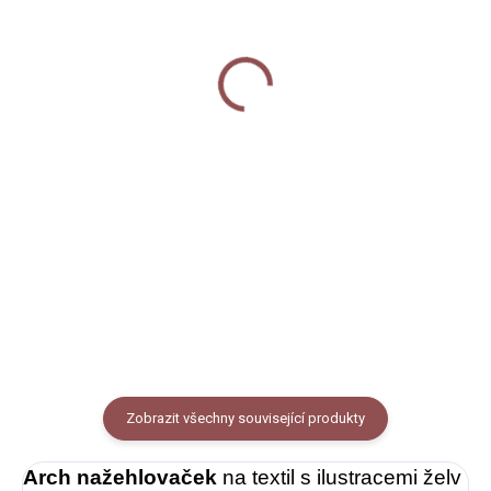
SKLADEM
Samolepky - Želvy
Nažehlovačka - Kočička
50 Kč
Maneki Neko
Do košíku
50 Kč
Do košíku
Papírové dekorativní samolepky
s autorskými ilustracemi želv.
Velikost archu A6.
Nažehlovačka na textil s
autorským motivem kočičky
Maneki Neko, rozměr 6,5x4
cm, cena za 1 ks.
Zobrazit všechny související produkty
Arch nažehlovaček
na textil s ilustracemi želv