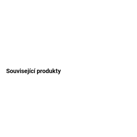
Nažehlovačky
na textil
s autorskými motivy
želv
,
rozměr archu cca
14,5 x 20
cm
,
cena za 1 arch
.
DETAILNÍ INFORMACE
ZEPTAT SE
HLÍDAT
Související produkty
3 + 1
SKLADEM