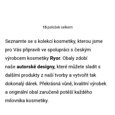
Ryby.
15
položek celkem
O
v
l
Seznamte se s kolekcí kosmetiky, kterou jsme
á
d
pro Vás připravili ve spolupráci s českým
a
výrobcem kosmetiky
Ryor
. Obaly zdobí
c
í
naše
autorské designy,
které můžete sladit s
p
r
dalšími produkty z naší tvorby a vytvořit tak
v
k
dokonalý dárek. Překrásná vůně, kvalitní výrobek
y
a originální obal zaručeně potěší každého
v
ý
milovníka kosmetiky.
p
i
s