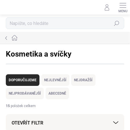
Přejít
na
obsah
Hledat
Domů
Kosmetika a svíčky
Ř
a
DOPORUČUJEME
NEJLEVNĚJŠÍ
NEJDRAŽŠÍ
z
e
NEJPRODÁVANĚJŠÍ
ABECEDNĚ
n
í
15
položek celkem
p
r
OTEVŘÍT FILTR
o