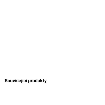
Dárková krabička laděná do jemných motivů s
ptáčky. Hnědá kartonová krabička, vyplněná
dřevitou vlnou obsahuje
krém na ruce
s vůní
šeříku a bylinné tělové máslo
s naším
autorským designem obálky,
poznámkový
bloček,
obyčejnou tužku
a
přáníčko.
DETAILNÍ INFORMACE
ZEPTAT SE
HLÍDAT
Související produkty