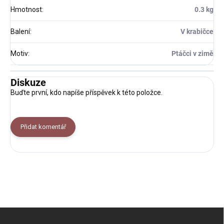
Hmotnost
:
0.3 kg
Balení
:
V krabičce
Motiv
:
Ptáčci v zimě
Diskuze
Buďte první, kdo napíše příspěvek k této položce.
Přidat komentář
Z
á