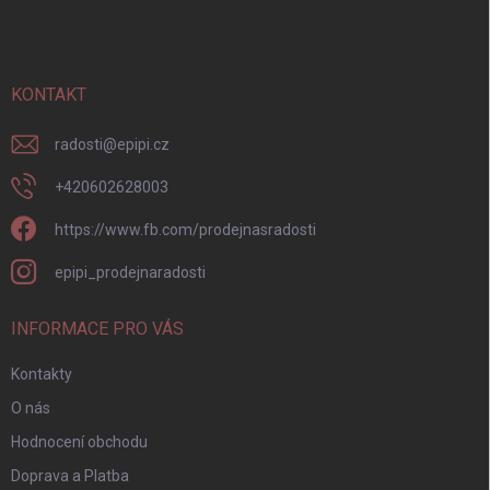
p
a
t
í
KONTAKT
radosti
@
epipi.cz
+420602628003
https://www.fb.com/prodejnasradosti
epipi_prodejnaradosti
INFORMACE PRO VÁS
Kontakty
O nás
Hodnocení obchodu
Doprava a Platba