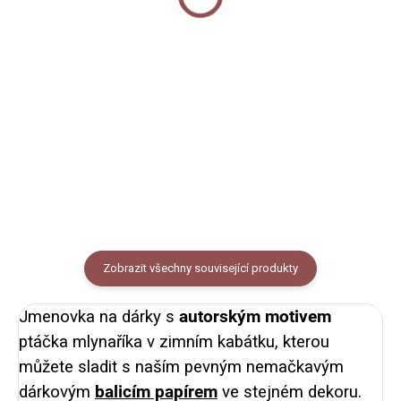
50 Kč
Detail
Do košíku
Taška určená na jakýkoli dárek,
kterým chcete udělat radost.
Papírové samolepky na archu
Taška je potištěna
A5. 12 kusů kulatých samolepek.
vánočním motivem ptáčků a má
Samolepky slouží k nadepsání a
rozměr 23 x 33 x 8 cm, vejde se
nalepení na vánoční dárky nebo
do ní pohodlně formát A4.
dárkové tašky.
Zobrazit všechny související produkty
Jmenovka na dárky s
autorským motivem
ptáčka mlynaříka v zimním kabátku, kterou
můžete sladit s naším pevným nemačkavým
dárkovým
balicím papírem
ve stejném dekoru.