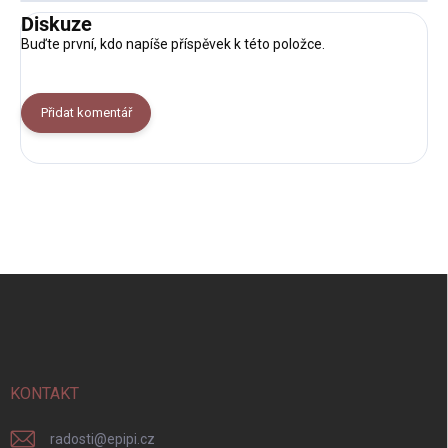
Diskuze
Buďte první, kdo napíše příspěvek k této položce.
Přidat komentář
Z
á
p
a
t
í
KONTAKT
radosti
@
epipi.cz