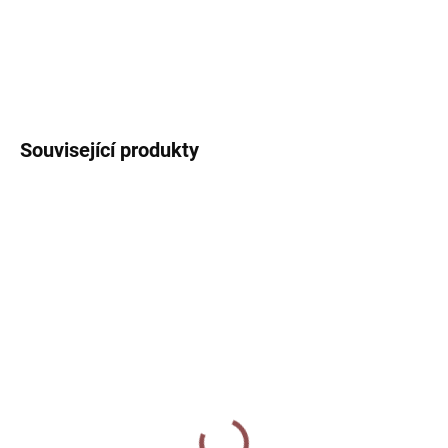
DETAILNÍ INFORMACE
ZEPTAT SE
HLÍDAT
Související produkty
3 + 1
VYPRODÁNO
SKLADEM
Dárková taška velká -
Arch samolepek - Ptáčci
Ptáčci v zimě
(jmenovky)
90 Kč