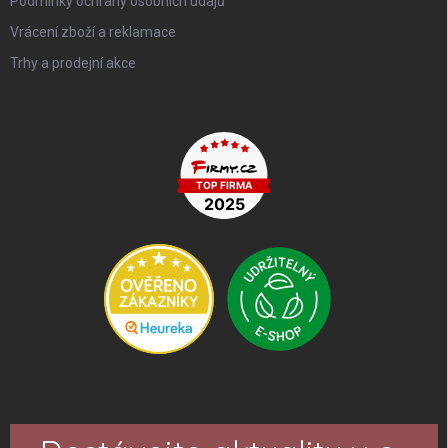
Podmínky ochrany osobních údajů
Vrácení zboží a reklamace
Trhy a prodejní akce