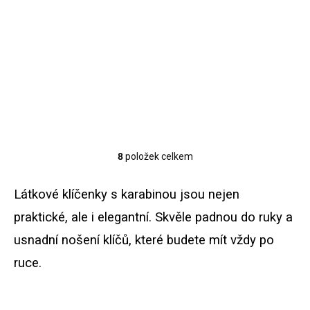
Do košíku
Do košíku
Praktická klíčenka s
Praktická klíčenka s
autorským motivem
autorským motivem jarního
pomněnek. Vysokogramážní
kvítí. Vysokogramážní
bavlna, kovová karabina,
bavlna, kovová karabina,
délka poutka 10,5 cm.
délka poutka 10,5 cm.
8
položek celkem
O
v
l
Látkové klíčenky s karabinou jsou nejen
á
d
praktické, ale i elegantní. Skvěle padnou do ruky a
a
usnadní nošení klíčů, které budete mít vždy po
c
í
ruce.
p
r
v
k