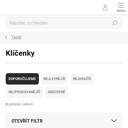
Přejít
na
obsah
Hledat
Textil
Klíčenky
Ř
a
DOPORUČUJEME
NEJLEVNĚJŠÍ
NEJDRAŽŠÍ
z
e
NEJPRODÁVANĚJŠÍ
ABECEDNĚ
n
í
8
položek celkem
p
r
OTEVŘÍT FILTR
o