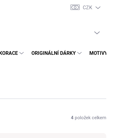
CZK
dní podmínky
Vrácení zboží a reklamace
Trhy a prodejní akce
PRÁZDNÝ KOŠÍK
NÁKUPNÍ
KOŠÍK
KORACE
ORIGINÁLNÍ DÁRKY
MOTIVY
PŘÍLEŽ
4
položek celkem