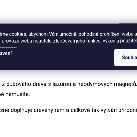
netický dřevěný rám z
Magnetický dřevěný rám z
vého dřeva. Délka lišt 61 cm.
dubového dřeva. Délka lišt 22
dný pro obrazy o velikosti A1
Vhodný pro obrazy o velikost
výšku nebo A2 na šířku.
na výšku nebo A5 na šířku.
áme cookies, abychom Vám umožnili pohodlné prohlížení webu a
 provozu webu neustále zlepšovali jeho funkce, výkon a použitel
avení
Souhl
O
v
 z dubového dřeva s lazurou a neodymových magnetů.
l
á
ně nemusíte.
d
a
c
ně doplňuje dřevěný rám a celkově tak vytváří přírodní 
í
p
r
v
k