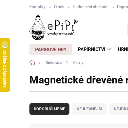
Přejít
Kontakty
O nás
Hodnocení obchodu
Dopra
na
obsah
PAPÍRNICTVÍ
HRN
PAPÍROVÉ HRY
Domů
Dekorace
Rámy
Magnetické dřevěné 
Ř
a
DOPORUČUJEME
NEJLEVNĚJŠÍ
NEJDRA
z
e
n