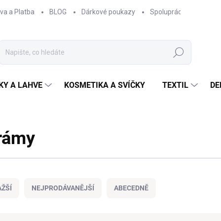
va a Platba
BLOG
Dárkové poukazy
Spolupráce
Obcho
Hledat
KY A LAHVE
KOSMETIKA A SVÍČKY
TEXTIL
DE
rámy
ŽŠÍ
NEJPRODÁVANĚJŠÍ
ABECEDNĚ