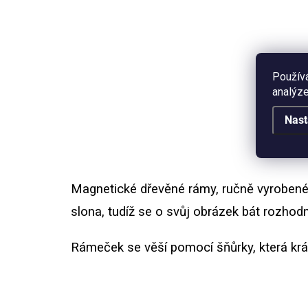
Dřevěný stojánek na fotku.
Mag
Rozměr 6x2,8 cm, materiál dub.
dubo
Vhodný pro fotografie nebo
Vho
blahopřání o velikosti A6.
na 
Použív
analýze
Nast
Magnetické dřevěné rámy, ručně vyrobené
slona, tudíž se o svůj obrázek bát rozhod
Rámeček se věší pomocí šňůrky, která krás