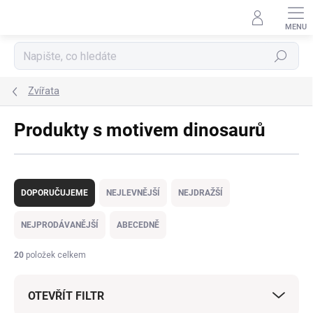
Přejít
na
obsah
Hledat
Zvířata
Produkty s motivem dinosaurů
Ř
a
DOPORUČUJEME
NEJLEVNĚJŠÍ
NEJDRAŽŠÍ
z
e
NEJPRODÁVANĚJŠÍ
ABECEDNĚ
n
í
20
položek celkem
p
r
OTEVŘÍT FILTR
o