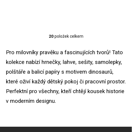
594 mm.
je tištěn na pevný 300g papír
s hrubší texturou.
20
položek celkem
O
v
l
Pro milovníky pravěku a fascinujících tvorů! Tato
á
d
kolekce nabízí hrnečky, lahve, sešity, samolepky,
a
polštáře a balicí papíry s motivem dinosaurů,
c
í
které oživí každý dětský pokoj či pracovní prostor.
p
r
Perfektní pro všechny, kteří chtějí kousek historie
v
k
v moderním designu.
y
v
ý
p
i
Z