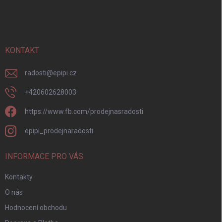
s
á
u
p
a
t
í
KONTAKT
radosti
@
epipi.cz
+420602628003
https://www.fb.com/prodejnasradosti
epipi_prodejnaradosti
INFORMACE PRO VÁS
Kontakty
O nás
Hodnocení obchodu