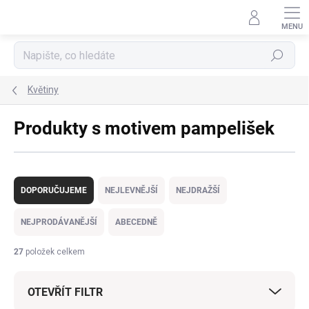
Přejít
na
obsah
Hledat
Květiny
Produkty s motivem pampelišek
Ř
a
DOPORUČUJEME
NEJLEVNĚJŠÍ
NEJDRAŽŠÍ
z
e
NEJPRODÁVANĚJŠÍ
ABECEDNĚ
n
í
27
položek celkem
p
r
OTEVŘÍT FILTR
o