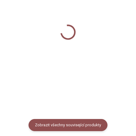
SKLADEM
SKLADEM
Balicí papír - Pampelišky
Dárková sada -
75 Kč
Pampelišky
Do košíku
595 Kč
Do košíku
Dárkový balicí papír s autorským
motivem pampelišek. Rozměr A1
- 841 x 594 mm.
Dárková sada pro všechny, kteří
si milovníky pampelišek.
Obsahuje kapesní zrcátko, sadu
květinových nažehlovaček,
kovové pero a dárkovou taštičku
s naší autorskou ilustrací...
Zobrazit všechny související produkty