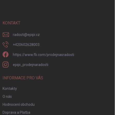
á
p
a
t
í
KONTAKT
radosti
@
epipi.cz
+420602628003
https://www.fb.com/prodejnasradosti
epipi_prodejnaradosti
INFORMACE PRO VÁS
Kontakty
O nás
Hodnocení obchodu
Doprava a Platba