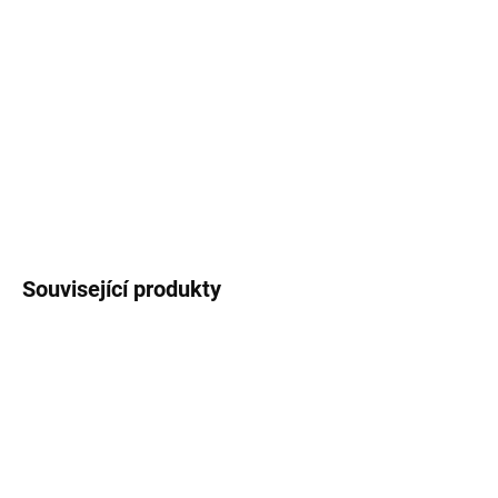
Dočasné
tetovací obtisky
s autorskými
ilustracemi
pampelišek
. Velikost archu 10x15
cm.
DETAILNÍ INFORMACE
ZEPTAT SE
HLÍDAT
Související produkty
VÍCE ZA MÉNĚ