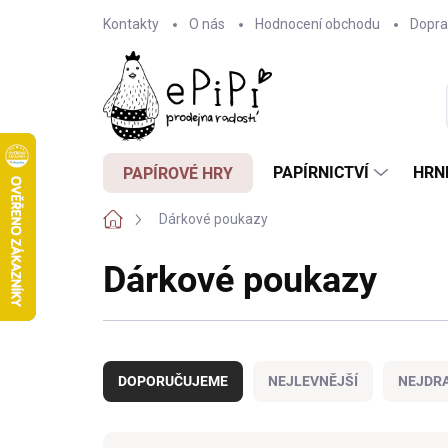
Přejít
Kontakty
O nás
Hodnocení obchodu
Dopra
na
obsah
PAPÍRNICTVÍ
HRN
PAPÍROVÉ HRY
Domů
Dárkové poukazy
Dárkové poukazy
Ř
a
DOPORUČUJEME
NEJLEVNĚJŠÍ
NEJDRA
z
e
n