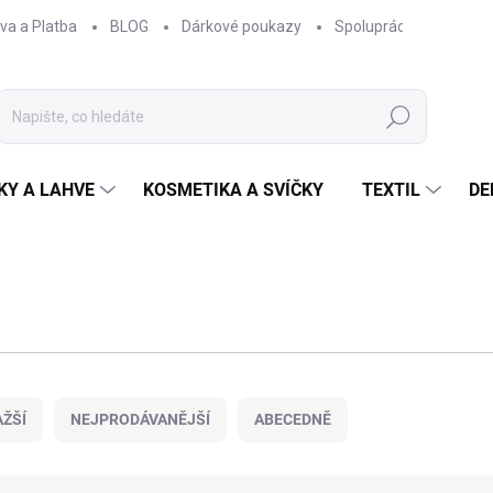
va a Platba
BLOG
Dárkové poukazy
Spolupráce
Obcho
Hledat
KY A LAHVE
KOSMETIKA A SVÍČKY
TEXTIL
DE
ŽŠÍ
NEJPRODÁVANĚJŠÍ
ABECEDNĚ