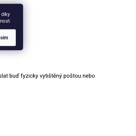
PiPí
rok
 díky
nost.
asím
aslat buď fyzicky vytištěný poštou nebo