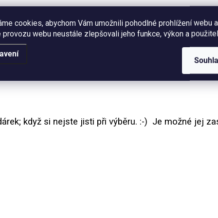
Dárkový poukaz na nákup v e
kový poukaz na nákup v ePiPí
v hodnotě 300 Kč. Platnost 1 
áme cookies, abychom Vám umožnili pohodlné prohlížení webu a
dnotě 500 Kč. Platnost 1 rok
od zakoupení.
 provozu webu neustále zlepšovali jeho funkce, výkon a použitel
zakoupení.
avení
Souhl
O
v
rek; když si nejste jisti při výběru. :-) Je možné jej z
l
á
d
a
c
í
p
r
v
k
y