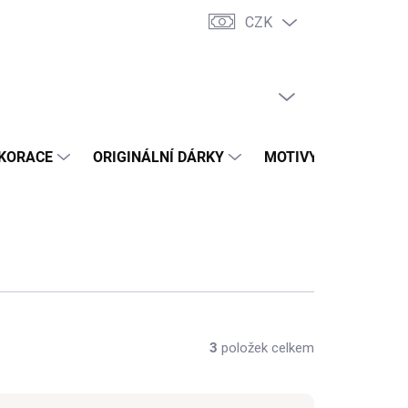
CZK
dní podmínky
Vrácení zboží a reklamace
Trhy a prodejní akce
PRÁZDNÝ KOŠÍK
NÁKUPNÍ
KOŠÍK
KORACE
ORIGINÁLNÍ DÁRKY
MOTIVY
PŘÍLEŽ
3
položek celkem