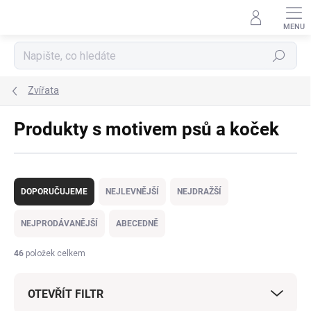
Přejít
na
obsah
Hledat
Zvířata
Produkty s motivem psů a koček
Ř
a
DOPORUČUJEME
NEJLEVNĚJŠÍ
NEJDRAŽŠÍ
z
e
NEJPRODÁVANĚJŠÍ
ABECEDNĚ
n
í
46
položek celkem
p
r
OTEVŘÍT FILTR
o