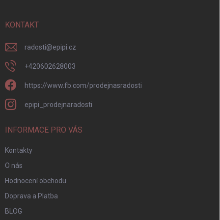
a
t
í
KONTAKT
radosti
@
epipi.cz
+420602628003
https://www.fb.com/prodejnasradosti
epipi_prodejnaradosti
INFORMACE PRO VÁS
Kontakty
O nás
Hodnocení obchodu
Doprava a Platba
BLOG