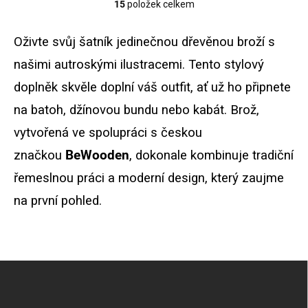
15
položek celkem
O
v
l
Oživte svůj šatník jedinečnou dřevěnou broží s
á
d
našimi autroskými ilustracemi. Tento stylový
a
doplněk skvěle doplní váš outfit, ať už ho připnete
c
í
na batoh, džínovou bundu nebo kabát. Brož,
p
r
vytvořená ve spolupráci s českou
v
k
značkou
BeWooden
, dokonale kombinuje tradiční
y
řemeslnou práci a moderní design, který zaujme
v
ý
na první pohled.
p
i
s
u
Z
á
p