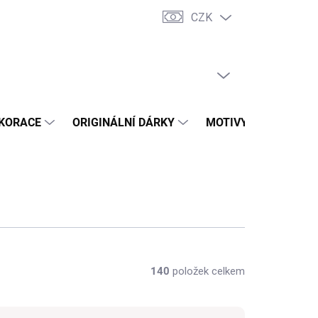
CZK
dní podmínky
Vrácení zboží a reklamace
Trhy a prodejní akce
PRÁZDNÝ KOŠÍK
NÁKUPNÍ
KOŠÍK
KORACE
ORIGINÁLNÍ DÁRKY
MOTIVY
PŘÍLEŽ
140
položek celkem