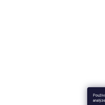
SKLADEM
Na
Dárková sada -
50
Pampelišky
595 Kč
Do košíku
Naže
aut
Dárková sada pro všechny, kteří
roz
si milovníky pampelišek.
Obsahuje kapesní zrcátko, sadu
květinových nažehlovaček,
kovové pero a dárkovou taštičku
Použív
s naší autorskou ilustrací...
analýze