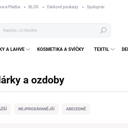
va a Platba
BLOG
Dárkové poukazy
Spolupráce
Obcho
Hledat
KY A LAHVE
KOSMETIKA A SVÍČKY
TEXTIL
DE
dárky a ozdoby
ŽŠÍ
NEJPRODÁVANĚJŠÍ
ABECEDNĚ