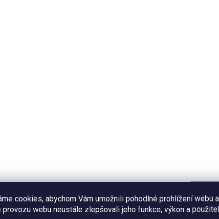
SKLADEM
MOMENTÁLNĚ NEDOST
žehlovačka - Vydra
Bio Etiopie Kuri Mount
 Kč
- filtr
375 Kč
Do košíku
Detai
hlovačka na textil s
orským motivem vydry,
Propojením výběrové čerstvě
měr 8,5x4 cm, cena za 1 ks.
pražené kávy od pražské
pražírny BirdSong Coffee s
našimi autorskými
ilustracemi ptáčků mezi jarn
áme cookies, abychom Vám umožnili pohodlné prohlížení webu a
větvičkami, vznikla ...
 provozu webu neustále zlepšovali jeho funkce, výkon a použitel