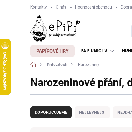
Přejít
Kontakty
O nás
Hodnocení obchodu
Dopra
na
obsah
PAPÍRNICTVÍ
HRN
PAPÍROVÉ HRY
Domů
Příležitosti
Narozeniny
Narozeninové přání, 
Ř
a
DOPORUČUJEME
NEJLEVNĚJŠÍ
NEJDRA
z
e
n