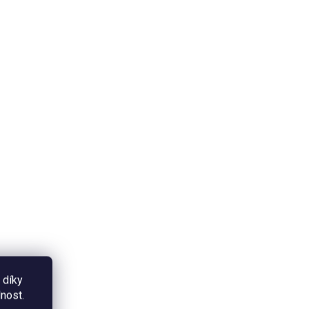
SKLADEM
UPNÉ
Indie Gundikhan - filtr
ain
425 Kč
Do košíku
l
Propojením výběrové čerstvě
pražené kávy od pražské
pražírny BirdSong Coffee s
našimi autorskými ilustracemi
sov, vznikla kávová zrna v
limitované kolekci...
ími
 díky
nost.