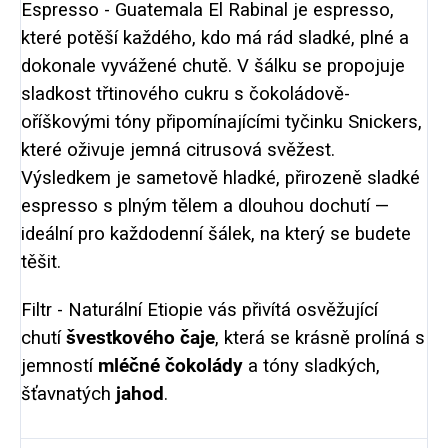
Espresso - Guatemala El Rabinal je espresso,
které potěší každého, kdo má rád sladké, plné a
dokonale vyvážené chutě. V šálku se propojuje
sladkost třtinového cukru s čokoládově-
oříškovými tóny připomínajícími tyčinku Snickers,
které oživuje jemná citrusová svěžest.
Výsledkem je sametově hladké, přirozeně sladké
espresso s plným tělem a dlouhou dochutí —
ideální pro každodenní šálek, na který se budete
těšit.
Filtr - Naturální Etiopie vás přivítá osvěžující
chutí
švestkového čaje
, která se krásně prolíná s
jemností
mléčné čokolády
a tóny sladkých,
šťavnatých
jahod
.