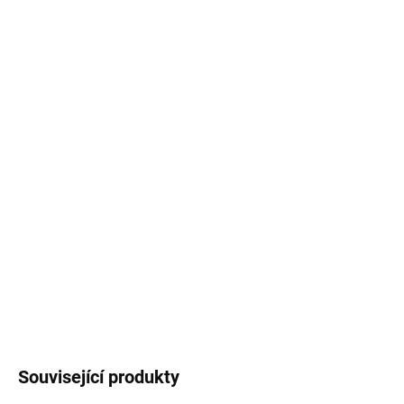
−
+
Přidat do košíku
Dárková sada
ideální pro každého milovníka kávy.
Obsahuje plecháček, sešit A6, zrnkovou kávu a
dárkovou taštičku s naší autorskou ilustrací
jaro
v modré
.
Výběr ze dvou variant kávy - na
filtr
nebo
espresso
.
DETAILNÍ INFORMACE
ZEPTAT SE
HLÍDAT
Související produkty