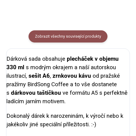
Zobrazit všechny související produkty
Dárková sada obsahuje
plecháček v objemu
330 ml
s modrým okrajem a naší autorskou
ilustrací,
sešit A6
,
zrnkovou kávu
od pražské
pražírny BirdSong Coffee a to vše dostanete
s
dárkovou taštičkou
ve formátu A5 s perfektně
ladícím jarním motivem.
Dokonalý dárek k narozeninám, k výročí nebo k
jakékoliv jiné speciální příležitosti. :-)