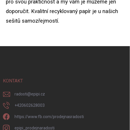
v
pro svou praktičnost a my vám je můžeme jen
ý
doporučit. Kvalitní recyklovaný papír je u našich
p
i
sešitů samozřejmostí.
s
u
Z
á
p
a
t
í
KONTAKT
radosti
@
epipi.cz
+420602628003
https://www.fb.com/prodejnasradosti
epipi_prodejnaradosti