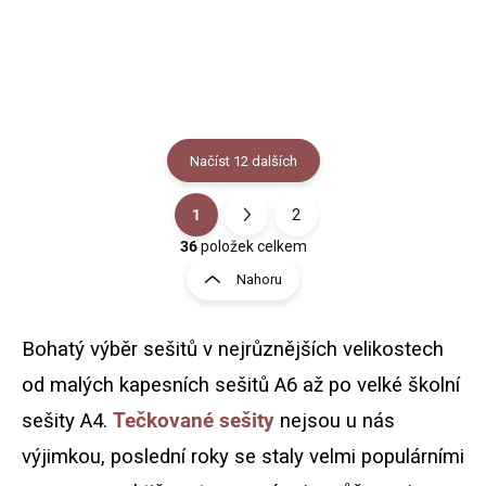
(80 stran). Dvě varianty -
(80 stran). Dvě varianty -
linkovaný sešit nebo
linkovaný sešit nebo
tečkovaný sešit.
tečkovaný sešit.
Načíst 12 dalších
1
2
O
S
v
t
36
položek celkem
l
r
Nahoru
á
á
d
n
a
k
c
Bohatý výběr sešitů v nejrůznějších velikostech
o
í
od malých kapesních sešitů A6 až po velké školní
p
v
r
á
sešity A4.
Tečkované sešity
nejsou u nás
v
n
k
výjimkou, poslední roky se staly velmi populárními
í
y