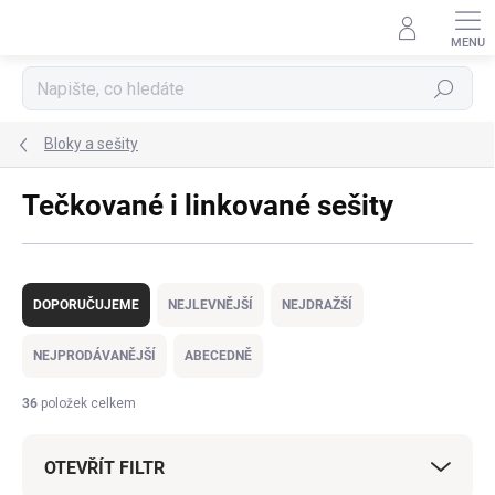
Přejít
na
obsah
Hledat
Bloky a sešity
Tečkované i linkované sešity
Ř
a
DOPORUČUJEME
NEJLEVNĚJŠÍ
NEJDRAŽŠÍ
z
e
NEJPRODÁVANĚJŠÍ
ABECEDNĚ
n
í
36
položek celkem
p
r
OTEVŘÍT FILTR
o