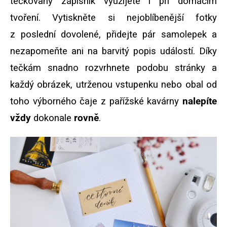
tečkovaný zápisník využijete i při domácím
tvoření. Vytiskněte si nejoblíbenější fotky
z poslední dovolené, přidejte pár samolepek a
nezapomeňte ani na barvitý popis událostí. Díky
tečkám snadno rozvrhnete podobu stránky a
každý obrázek, utrženou vstupenku nebo obal od
toho výborného čaje z pařížské kavárny
nalepíte
vždy
dokonale
rovně
.