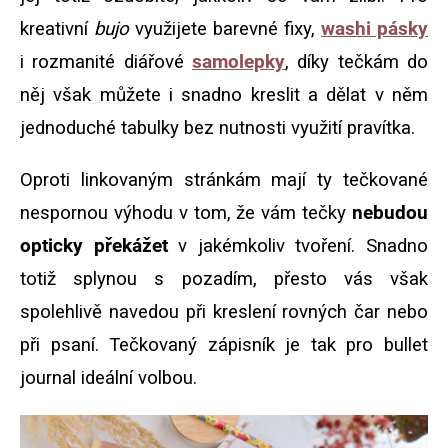
kreativní
bujo
využijete barevné fixy,
washi pásky
i rozmanité diářové
samolepky
, díky tečkám do
něj však můžete i snadno kreslit a dělat v něm
jednoduché tabulky bez nutnosti využití pravítka.
Oproti linkovaným stránkám mají ty tečkované
nespornou výhodu v tom, že vám tečky
nebudou
opticky překážet
v jakémkoliv tvoření. Snadno
totiž splynou s pozadím, přesto vás však
spolehlivě navedou při kreslení rovných čar nebo
při psaní. Tečkovaný zápisník je tak pro bullet
journal ideální volbou.