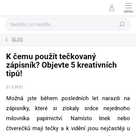
Přejít
na
obsah
Hledat
BLOG
K čemu použít tečkovaný
zápisník? Objevte 5 kreativních
tipů!
21.3.2021
Možná jste během posledních let narazili na
zápisníky, které si získaly srdce nejednoho
milovníka papírnictví. Namísto linek nebo
čtverečků mají tečky a k vidění jsou nejčastěji u