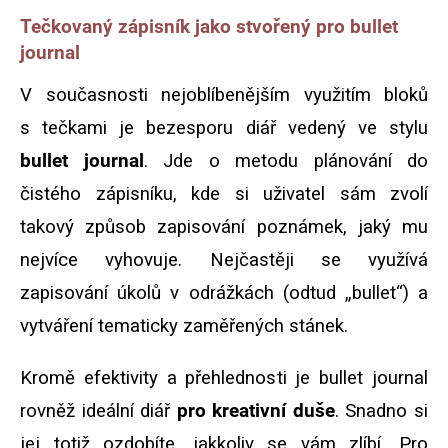
Tečkovaný zápisník jako stvořený pro bullet
journal
V současnosti nejoblíbenějším využitím bloků
s tečkami je bezesporu diář vedený ve stylu
bullet journal
. Jde o metodu plánování do
čistého zápisníku, kde si uživatel sám zvolí
takový způsob zapisování poznámek, jaký mu
nejvíce vyhovuje. Nejčastěji se využívá
zapisování úkolů v odrážkách (odtud „bullet“) a
vytváření tematicky zaměřených stánek.
Kromě efektivity a přehlednosti je bullet journal
rovněž ideální diář
pro kreativní duše
. Snadno si
jej totiž ozdobíte, jakkoliv se vám zlíbí. Pro