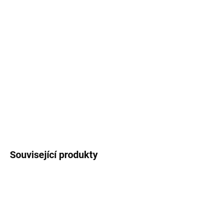
−
+
Přidat do košíku
Sešit
A5 s autorským motivem
lenochoda
.
Recyklovaný papír, 40 listů (80 stran).
Dvě
varianty
- linkovaný sešit nebo tečkovaný sešit.
DETAILNÍ INFORMACE
ZEPTAT SE
HLÍDAT
Související produkty