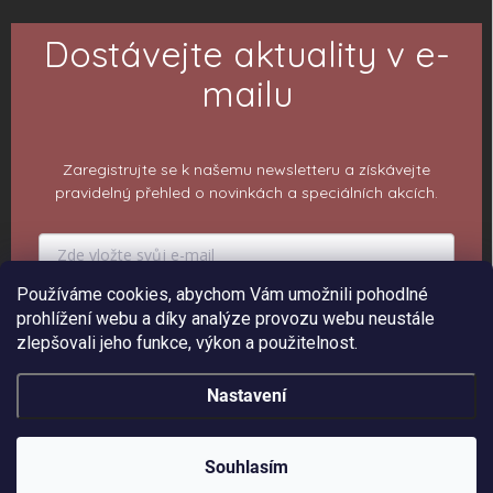
Dostávejte aktuality v e-
mailu
Zaregistrujte se k našemu newsletteru a získávejte
pravidelný přehled o novinkách a speciálních akcích.
Používáme cookies, abychom Vám umožnili pohodlné
PŘIHLÁSIT K ODBĚRU
prohlížení webu a díky analýze provozu webu neustále
zlepšovali jeho funkce, výkon a použitelnost.
Nastavení
Copyright 2026
ePiPí - Prodejna radostí
. Všechna práva vyhrazena.
Upravit
nastavení cookies
Souhlasím
Vytvořil Shoptet