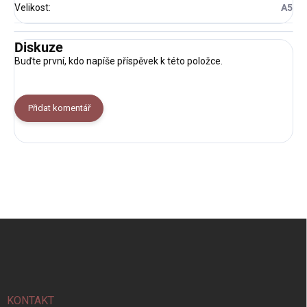
Velikost
:
A5
Diskuze
Buďte první, kdo napíše příspěvek k této položce.
Přidat komentář
Z
á
p
a
t
í
KONTAKT