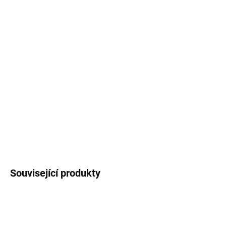
−
+
Přidat do košíku
Plakát
s autorskou pestrobarevnou ilustrací
lenochoda v pralese
o rozměru A4 nebo A3.
Plakát je tištěn na pevný 300g papír s hrubší
texturou.
DETAILNÍ INFORMACE
ZEPTAT SE
HLÍDAT
Související produkty