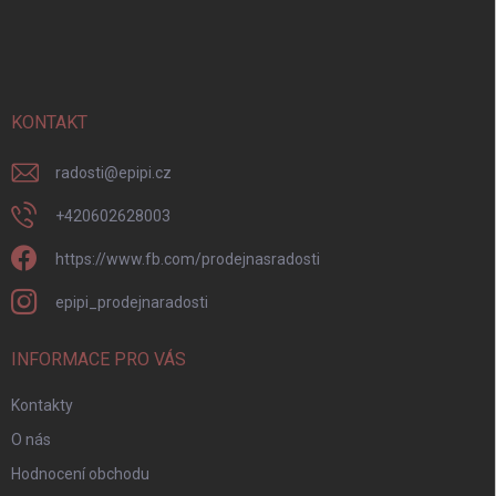
Z
á
p
a
t
í
KONTAKT
radosti
@
epipi.cz
+420602628003
https://www.fb.com/prodejnasradosti
epipi_prodejnaradosti
INFORMACE PRO VÁS
Kontakty
O nás
Hodnocení obchodu