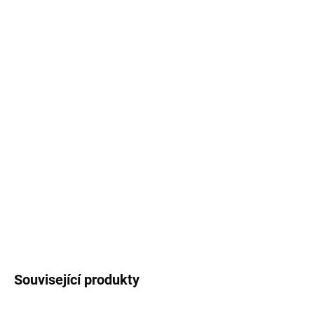
−
+
Přidat do košíku
To-do list
s
autorským motivem
listů tropické
rostliny m
onstera
na tmavém podkladu je
vytvořený záměrně tak, aby byl vhodný i pro pány.
To-do list
je moderním skvělým pomocníkem na
plnění úkolů a povinností.
Trhací blok. Rozměry
16x8 cm, 50 listů.
DETAILNÍ INFORMACE
ZEPTAT SE
HLÍDAT
Související produkty