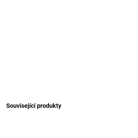
−
+
Přidat do košíku
Smaltovaný hrneček / plecháček
s černým
lemem potištěný autorskou ilustrací
lenochodů
.
Objem buď
330 ml
nebo
460 ml
(měřeno po
okraj hrnečku).
DETAILNÍ INFORMACE
ZEPTAT SE
HLÍDAT
Související produkty