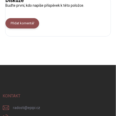
Diskuze
Buďte první, kdo napíše příspěvek k této položce.
Přidat komentář
Z
á
p
a
t
í
KONTAKT
radosti
@
epipi.cz