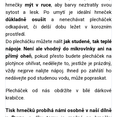
hrnečky
mýt v ruce
, aby barvy neztratily svou
sytost a lesk. Po umytí je ideální hrneček
důkladně osušit
a nenechávat plecháček
odkapávat, či delší dobu ležet v korozním
prostředí.
Do plecháčku můžete nalít
jak studené, tak teplé
nápoje
.
Není ale vhodný do mikrovlnky ani na
přímý oheň
, pokud přesto budete plecháček na
plotýnce ohřívat, nedělejte to, jestliže je prázdný,
vždy nejprve nalijte nápoj. Ihned po zahřátí ho
nedávejte pod studenou vodu, může popraskat.
Plecháček od nás obdržíte v bílé dárkové
krabičce.
Tisk hrnečků probíhá námi osobně v naší dílně