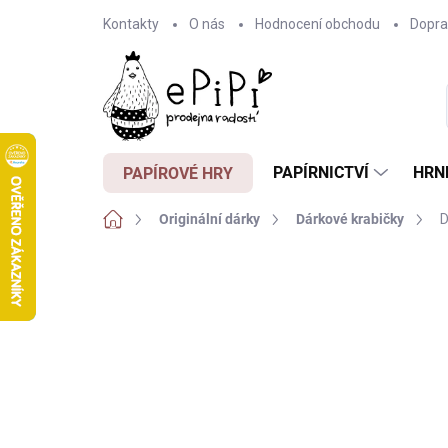
Přejít
Kontakty
O nás
Hodnocení obchodu
Dopra
na
obsah
PAPÍRNICTVÍ
HRN
PAPÍROVÉ HRY
Domů
Originální dárky
Dárkové krabičky
D
1 hodnocení
Podrobnosti hodnocení
ZNA