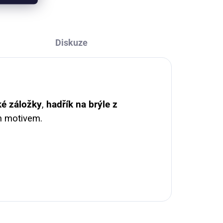
stále na očích. Možno zakoupit...
Diskuze
é záložky
,
hadřík na brýle z
ím motivem.