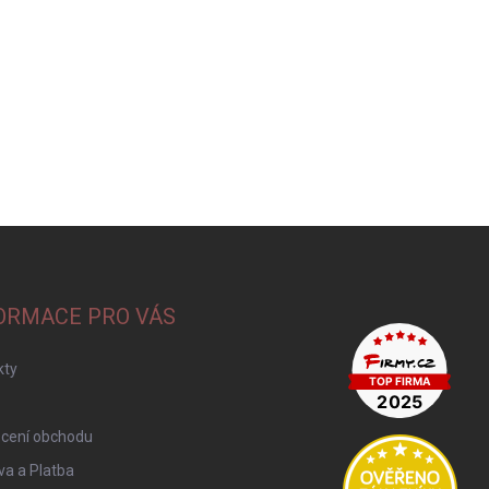
ORMACE PRO VÁS
kty
cení obchodu
a a Platba