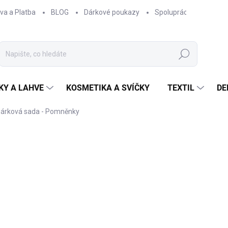
va a Platba
BLOG
Dárkové poukazy
Spolupráce
Obcho
Hledat
KY A LAHVE
KOSMETIKA A SVÍČKY
TEXTIL
DE
árková sada - Pomněnky
ČKA:
EPIPÍ
330 Kč
272,73 Kč bez DPH
Měrná
SKLADEM
cena: