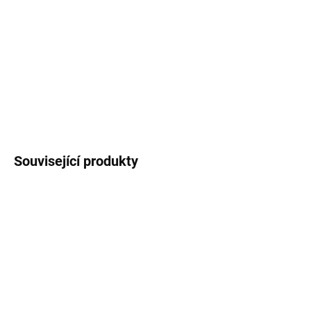
Nažehlovačka na textil
s autorským motivem
vydry
, rozměr
8,5x4 cm,
cena za 1 ks
.
DETAILNÍ INFORMACE
ZEPTAT SE
HLÍDAT
Související produkty