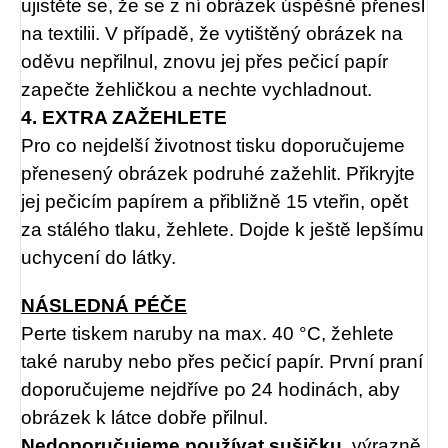
ujistěte se, že se z ní obrázek úspěšně přenesl
na textilii. V případě, že vytištěný obrázek na
oděvu nepřilnul, znovu jej přes pečicí papír
zapečte žehličkou a nechte vychladnout.
4. EXTRA ZAŽEHLETE
Pro co nejdelší životnost tisku doporučujeme
přenesený obrázek podruhé zažehlit. Přikryjte
jej pečicím papírem a přibližně 15 vteřin, opět
za stálého tlaku, žehlete. Dojde k ještě lepšímu
uchycení do látky.
NÁSLEDNÁ PÉČE
Perte tiskem naruby na max. 40 °C, žehlete
také naruby nebo přes pečicí papír. První praní
doporučujeme nejdříve po 24 hodinách, aby
obrázek k látce dobře přilnul.
Nedoporučujeme používat sušičku
, výrazně