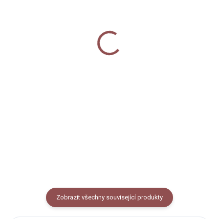
SKLADEM
SKLADEM
Dřevěná brož - Vydra
Polštář - Vydra
300 Kč
600 Kč
Do košíku
Do košíku
Dekorativní dřevěná brož s
Oboustranný bavlněný polštář s
motivem vydry vytvořená ve
motivem vydry. Přibližný rozměr:
spolupráci s českou značkou
40x40 cm. Kvalitní
BeWooden, rozměr 2 x 5 cm.
vysokogramážní bavlna.
Zobrazit všechny související produkty