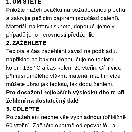
1. UMÍSTĚTE
Přiložte nažehlovačku na požadovanou plochu
a zakryjte pečicím papírem (součástí balení).
Materiál, na který tisknete, doporučujeme v
případě jeho nerovností předžehlit.
2. ZAŽEHLETE
Teplota a čas zažehlení závisí na podkladu,
například na bavlnu doporučujeme teplotu
kolem 165 °C a čas kolem 20 vteřin. Čím více
příměsí umělého vlákna materiál má, tím více
můžete ubrat jak teplotu, tak dobu žehlení.
Pro dosažení nejlepších výsledků dbejte při
žehlení na dostatečný tlak!
3. ODLEPTE
Po zažehlení nechte vše vychladnout (přibližně
60 vteřin). Začněte opatrně odlepovat fólii a