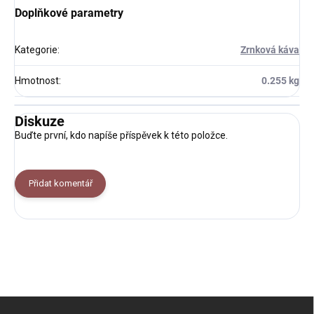
Doplňkové parametry
Kategorie
:
Zrnková káva
Hmotnost
:
0.255 kg
Diskuze
Buďte první, kdo napíše příspěvek k této položce.
Přidat komentář
Z