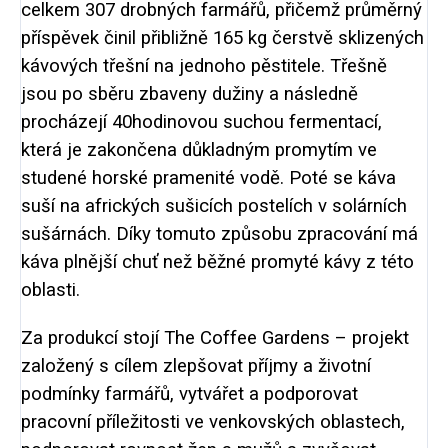
celkem 307 drobných farmářů, přičemž průměrný
příspěvek činil přibližně 165 kg čerstvě sklizených
kávových třešní na jednoho pěstitele. Třešně
jsou po sběru zbaveny dužiny a následně
procházejí 40hodinovou suchou fermentací,
která je zakončena důkladným promytím ve
studené horské pramenité vodě. Poté se káva
suší na afrických sušicích postelích v solárních
sušárnách. Díky tomuto způsobu zpracování má
káva plnější chuť než běžné promyté kávy z této
oblasti.
Za produkcí stojí The Coffee Gardens – projekt
založený s cílem zlepšovat příjmy a životní
podmínky farmářů, vytvářet a podporovat
pracovní příležitosti ve venkovských oblastech,