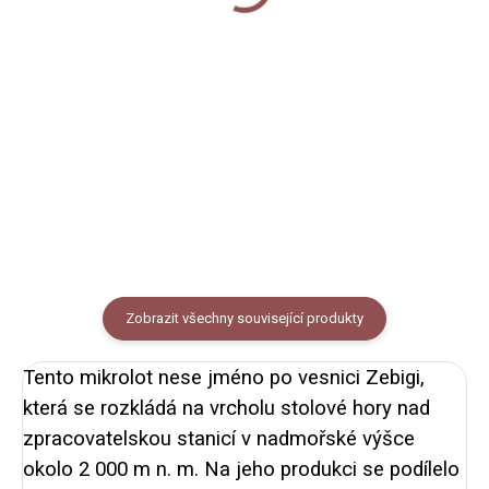
Detail
Do košíku
Taška určená na jakýkoli dárek,
kterým chcete udělat radost.
Keramický hrnek s černým
Taška je potištěna
lemem potištěný autorskou
vánočním motivem ptáčků a má
ilustrací ptáčků v zimě. Objem
rozměr 23 x 33 x 8 cm, vejde se
250 ml (měřeno po okraj
do ní pohodlně formát A4.
hrnečku), vzhled smaltovaného
plecháčku.
Zobrazit všechny související produkty
Tento mikrolot nese jméno po vesnici Zebigi,
která se rozkládá na vrcholu stolové hory nad
zpracovatelskou stanicí v nadmořské výšce
okolo 2 000 m n. m. Na jeho produkci se podílelo