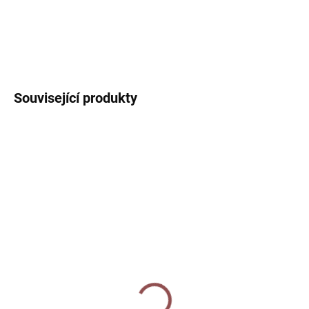
DETAILNÍ INFORMACE
ZEPTAT SE
HLÍDAT
Související produkty
VYPRODÁNO
SKLADEM
Dárková taška velká -
Keramický hrnek 250 ml
Ptáčci v zimě
- Ptáčci v zimě
90 Kč
360 Kč