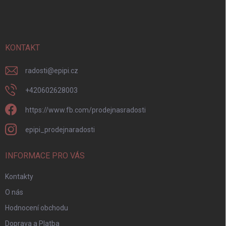
á
p
a
t
í
KONTAKT
radosti
@
epipi.cz
+420602628003
https://www.fb.com/prodejnasradosti
epipi_prodejnaradosti
INFORMACE PRO VÁS
Kontakty
O nás
Hodnocení obchodu
Doprava a Platba