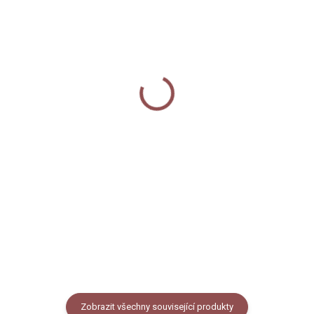
SKLADEM
SKLADEM
Nažehlovačka -
Samolepka - Kočička
Kapybara
Maneki Neko
50 Kč
35 Kč
Do košíku
Do košíku
Nažehlovačka na textil s
Odolná laminovaná dekorativní
autorským motivem kapybary,
samolepka s motivem kočičky
rozměr 7x7 cm, cena za 1 ks.
Maneki Neko. Rozměr 7 x 6,55
cm, PVC materiál. Cena za 1
kus.
Zobrazit všechny související produkty