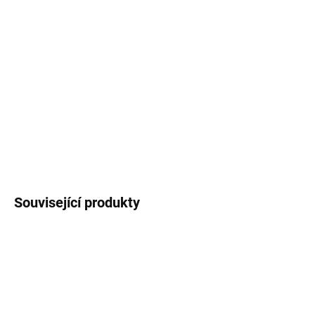
−
+
Přidat do košíku
Nažehlovačka na textil
s autorským motivem
kočičky Maneki Neko
, rozměr
6,5x4 cm
,
cena
za 1 ks
.
DETAILNÍ INFORMACE
ZEPTAT SE
HLÍDAT
Související produkty