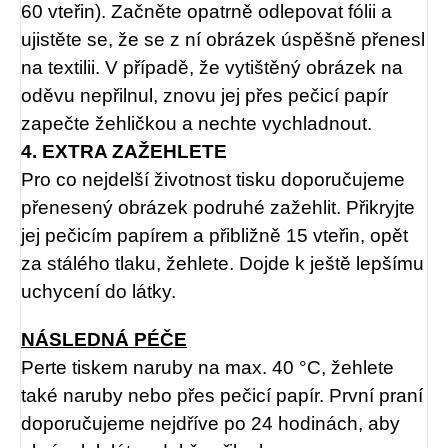
60 vteřin). Začněte opatrně odlepovat fólii a
ujistěte se, že se z ní obrázek úspěšně přenesl
na textilii. V případě, že vytištěný obrázek na
oděvu nepřilnul, znovu jej přes pečicí papír
zapečte žehličkou a nechte vychladnout.
4. EXTRA ZAŽEHLETE
Pro co nejdelší životnost tisku doporučujeme
přenesený obrázek podruhé zažehlit. Přikryjte
jej pečicím papírem a přibližně 15 vteřin, opět
za stálého tlaku, žehlete. Dojde k ještě lepšímu
uchycení do látky.
NÁSLEDNÁ PÉČE
Perte tiskem naruby na max. 40 °C, žehlete
také naruby nebo přes pečicí papír. První praní
doporučujeme nejdříve po 24 hodinách, aby