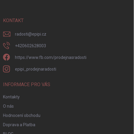
p
a
t
í
KONTAKT
radosti
@
epipi.cz
+420602628003
https://www.fb.com/prodejnasradosti
epipi_prodejnaradosti
INFORMACE PRO VÁS
Kontakty
O nás
Hodnocení obchodu
Doprava a Platba
BLOG