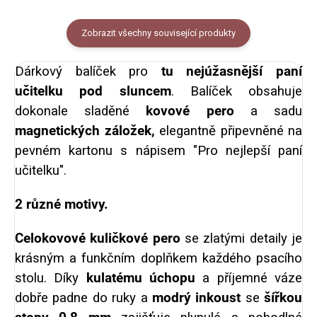
Zobrazit všechny související produkty
Dárkový balíček pro
tu nejúžasnější paní
učitelku pod sluncem
. Balíček obsahuje
dokonale sladěné
kovové pero
a sadu
magnetických záložek,
elegantně připevněné na
pevném kartonu s nápisem "Pro nejlepší paní
učitelku".
2 různé motivy.
Celokovové kuličkové pero
se zlatými detaily je
krásným a funkčním doplňkem každého psacího
stolu. Díky
kulatému úchopu
a příjemné váze
dobře padne do ruky a
modrý inkoust
se
šířkou