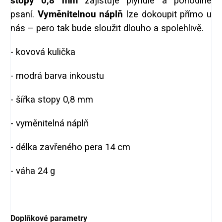
stopy 0,8 mm
zajišťuje plynulé a pohodlné
psaní.
Vyměnitelnou náplň
lze dokoupit přímo u
nás – pero tak bude sloužit dlouho a spolehlivě.
- kovová kulička
- modrá barva inkoustu
- šířka stopy 0,8 mm
- vyměnitelná náplň
- délka zavřeného pera 14 cm
- váha 24 g
Doplňkové parametry