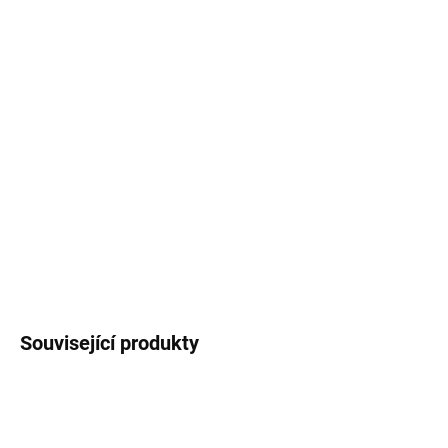
−
+
Přidat do košíku
Dárkové balení pro
Vaší nejoblíbenější paní
učitelku
. Naše ikonické
kovové pero
s dokonale
ladícími
magnetickými záložkami
do knihy.
DETAILNÍ INFORMACE
ZEPTAT SE
HLÍDAT
Související produkty