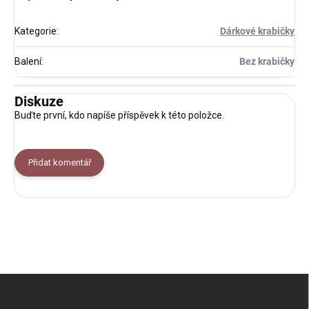
Kategorie
:
Dárkové krabičky
Balení
:
Bez krabičky
Diskuze
Buďte první, kdo napíše příspěvek k této položce.
Přidat komentář
Z
á