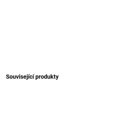
Dřevěný
stojánek na fotku
. Rozměr 6x2,8 cm,
materiál dub. Vhodný pro fotografie nebo
blahopřání o velikosti A6.
DETAILNÍ INFORMACE
ZEPTAT SE
HLÍDAT
Související produkty