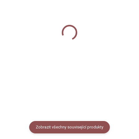
SKLADEM
MOMENTÁLNĚ NEDOSTUPNÉ
Dřevěný magnetický rám
Dřevěný magnetický rám
22 cm (A4/A5)
31 cm (A3/A4)
300 Kč
350 Kč
Do košíku
Detail
Magnetický dřevěný rám z
dubového dřeva. Délka lišt 22
Magnetický dřevěný rám z
cm. Vhodný pro obrazy o
dubového dřeva. Délka lišt 31
velikosti A4 na výšku nebo A5 na
cm. Lišty mají délku 31 cm a
šířku.
jsou tak vhodné pro obraz A3 na
výšku nebo A4 na šířku.
Zobrazit všechny související produkty