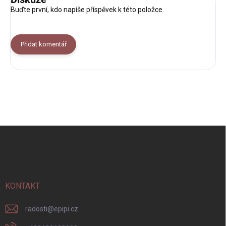
Buďte první, kdo napíše příspěvek k této položce.
Přidat komentář
Z
á
p
a
t
í
KONTAKT
radosti
@
epipi.cz