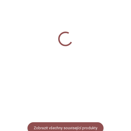
SKLADEM
SKLADEM
Termoska bambus -
Termoska s hrnečkem
Sovy
500 ml - Sovy
670 Kč
680 Kč
od
Detail
Do košíku
Termoláhev / bandaska z kvalitní
Termoska s hrnečkem z kvalitní
nerezové oceli se šroubovacím
nerezové oceli. Kovové víčko
bambusovým víčkem potištěná
termosky slouží jako hrneček s
autorskou ilustrací sov. Objem
ouškem. Termoska je potištěná...
láhve 500 ml nebo 750 ml.
Zobrazit všechny související produkty