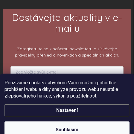
Dostávejte aktuality v e-
mailu
Zaregistrujte se k našemu newsletteru a získávejte
pravidelný přehled o novinkách a speciálních akcích.
Používáme cookies, abychom Vám umožnili pohodlné
PŘIHLÁSIT K ODBĚRU
prohlížení webu a díky analýze provozu webu neustále
zlepšovali jeho funkce, výkon a použitelnost.
Nastavení
Copyright 2026
ePiPí - Prodejna radostí
. Všechna práva vyhrazena.
Upravit
nastavení cookies
Souhlasím