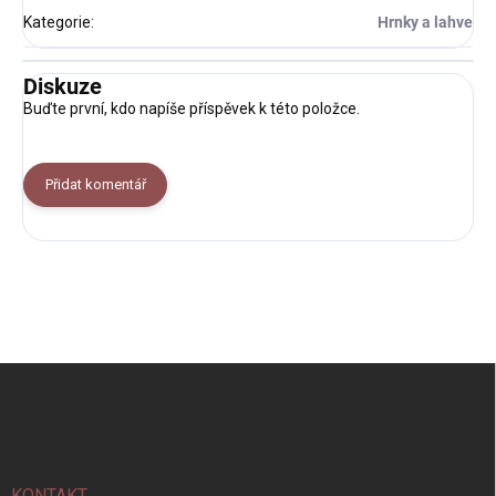
Kategorie
:
Hrnky a lahve
Diskuze
Buďte první, kdo napíše příspěvek k této položce.
Přidat komentář
Z
á
p
a
t
í
KONTAKT