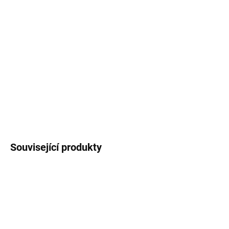
Keramický hrnek
s černým lemem potištěný
autorskou ilustrací
českých sov
.
Objem
250
ml
(měřeno po okraj hrnečku), vzhled
smaltovaného plecháčku.
DETAILNÍ INFORMACE
ZEPTAT SE
HLÍDAT
Související produkty