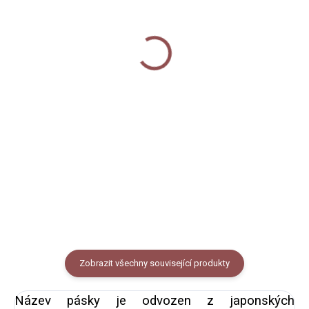
SKLADEM
Termoska 1000 ml -
Keramický hrnek 250 ml
Sovy
- Sovy
800 Kč
360 Kč
Detail
Do košíku
Termoska z kvalitní nerezové
Keramický hrnek s černým
oceli s dvoudílným modrým
lemem potištěný autorskou
šroubovacím plastovým
ilustrací českých sov. Objem 250
uzávěrem, který má v horní části
ml (měřeno po okraj hrnečku),
vytvořené plastové poutko pro
vzhled smaltovaného plecháčku.
pohodlné nošení. Termoska je...
Zobrazit všechny související produkty
Název pásky je odvozen z japonských