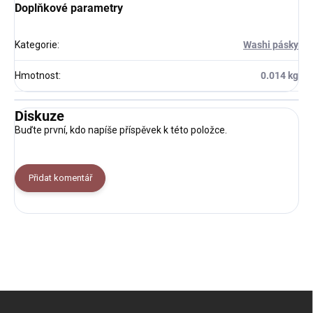
Doplňkové parametry
Kategorie
:
Washi pásky
Hmotnost
:
0.014 kg
Diskuze
Buďte první, kdo napíše příspěvek k této položce.
Přidat komentář
Z
á