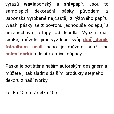
výrazů
wa
=japonský a
shi
=papír. Jsou to
samolepicí dekorační pásky původem z
Japonska vyrobené nejčastěji z rýžového papíru.
Washi pásky se z povrchu jednoduše odlepují a
nezanechávají stopy od lepidla. Využití mají
široké, můžete jimi vyzdobit svůj
diář
,
deník
,
fotoalbum
,
sešit
nebo je můžete použít na
balení dárků
a další kreativní nápady.
Páska je potištěna naším autorským designem a
můžete ji tak sladit s dalšími produkty stejného
dekoru z naší tvorby.
- šířka 15mm / délka 10m