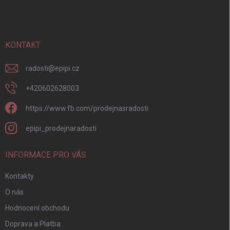
p
a
t
í
KONTAKT
radosti
@
epipi.cz
+420602628003
https://www.fb.com/prodejnasradosti
epipi_prodejnaradosti
INFORMACE PRO VÁS
Kontakty
O nás
Hodnocení obchodu
Doprava a Platba