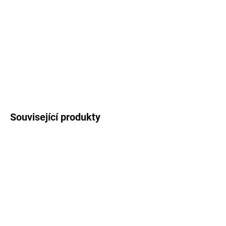
Washi páska
s motivem
sov
na šedém podkladu.
Šířka 15mm, délka 10m.
DETAILNÍ INFORMACE
ZEPTAT SE
HLÍDAT
Související produkty
MOMENTÁLNĚ NEDOSTUPNÉ