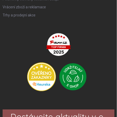
Vrácení zboží a reklamace
Trhy a prodejní akce
Dostávejte aktuality v e-