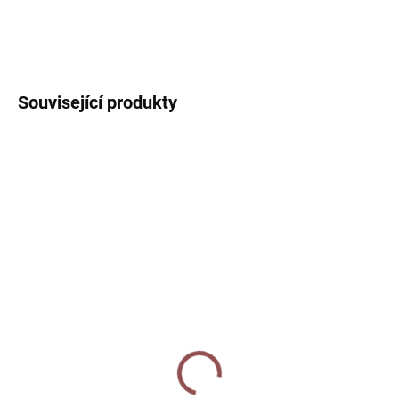
DETAILNÍ INFORMACE
ZEPTAT SE
HLÍDAT
Související produkty
SKLADEM
SKLADEM
Blahopřání - Kapybara
Velký keramický hrnek
60 Kč
450 ml - Kapybara s
ptáčkem
Do košíku
380 Kč