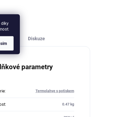
řeno
 díky
nost.
Diskuze
asím
lňkové parametry
rie
:
Termolahve s potiskem
ost
:
0.47 kg