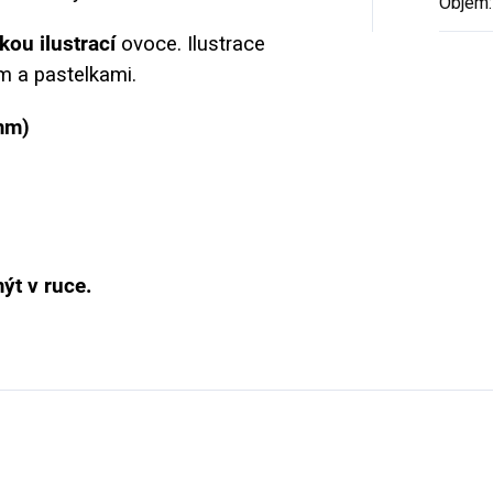
Objem
:
kou ilustrací
ovoce.
Ilustrace
m a pastelkami.
mm)
t v ruce.