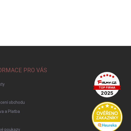
ORMACE PRO VÁS
kty
cení obchodu
a a Platba
vé poukazy