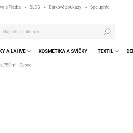
va a Platba
BLOG
Dárkové poukazy
Spolupráce
Obcho
Hledat
KY A LAHVE
KOSMETIKA A SVÍČKY
TEXTIL
DE
a 750 ml - Ovoce
NAČKA:
EPIPÍ
690 Kč
570,25 Kč bez DPH
Měrná
SKLADEM
cena: