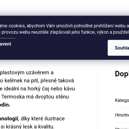
rskou ilustrací
buď 330 ml nebo 460 ml (mě
dkého ovoce. Objem 450
po okraj...
(měřeno po okraj hrnečku).
áme cookies, abychom Vám umožnili pohodlné prohlížení webu a
 provozu webu neustále zlepšovali jeho funkce, výkon a použitel
Hodnocení
avení
Souhl
 plastovým uzávěrem a
Dop
 kelímek na pití, přesně taková
e ideální na horký čaj nebo kávu
. Termoska má dvojitou stěnu
Katego
odin.
Hmotn
hnologií
, díky které ilustrace
i krásný lesk a kvalitu.