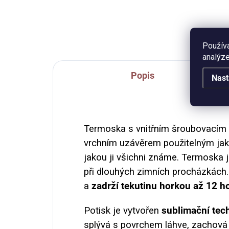
auto
250 ml (měřeno po okraj
sla
hrnečku), vzhled smaltovaného
ml 
plecháčku.
Použív
analýze
Popis
Nast
Termoska s vnitřním šroubovacím
vrchním uzávěrem použitelným jako
jakou ji všichni známe. Termoska j
při dlouhých zimních procházkách
a
zadrží tekutinu horkou až 12 h
Potisk je vytvořen
sublimační tec
splývá s povrchem láhve, zachová s