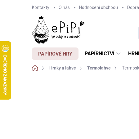
Přejít
Kontakty
O nás
Hodnocení obchodu
Dopra
na
obsah
PAPÍRNICTVÍ
HRN
PAPÍROVÉ HRY
Domů
Hrnky a lahve
Termolahve
Termosk
Neohodnoceno
Podrobnosti hodnocení
Z